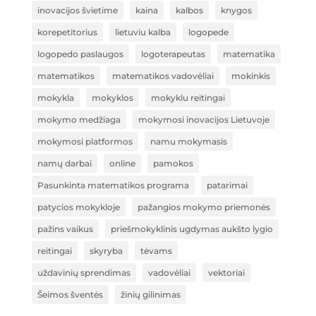
inovacijos švietime
kaina
kalbos
knygos
korepetitorius
lietuviu kalba
logopede
logopedo paslaugos
logoterapeutas
matematika
matematikos
matematikos vadovėliai
mokinkis
mokykla
mokyklos
mokyklu reitingai
mokymo medžiaga
mokymosi inovacijos Lietuvoje
mokymosi platformos
namu mokymasis
namų darbai
online
pamokos
Pasunkinta matematikos programa
patarimai
patycios mokykloje
pažangios mokymo priemonės
pažins vaikus
priešmokyklinis ugdymas aukšto lygio
reitingai
skyryba
tėvams
uždavinių sprendimas
vadovėliai
vektoriai
Šeimos šventės
žinių gilinimas