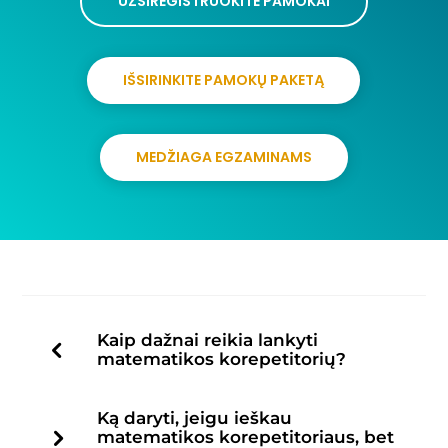
UŽSIREGISTRUOKITE PAMOKAI
IŠSIRINKITE PAMOKŲ PAKETĄ
MEDŽIAGA EGZAMINAMS
Kaip dažnai reikia lankyti
matematikos korepetitorių?
Ką daryti, jeigu ieškau
matematikos korepetitoriaus, bet