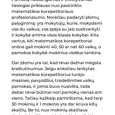
tiesiogiai priklauso nuo pasirinkto
matematikos korepetitoriaus
profesionalumo. Norėčiau padaryti įdomų
palyginimą: yra mokytojų, kurie, mokydami
vos du vaikus, vos spėja su jais susitvarkyti
ir kokybė artima visos klasės kokybei. Kita
vertus, kiti matematikos korepetitoriai
online gali mokinti 40, 50 ar net 60 vaikų, o
pamokos kokybė mokinius visiškai tenkina.
Dar įdomu yra tai, kad tėvai dažnai mėgsta
kraštutinumus. Jeigu anksčiau lankytas
matematikos korepetitorius turėjo
masines, pavyzdžiui, trisdešimties vaikų
pamokas, ir jomis buvo nusivilta, tada
dabar tėvai būtinai nori pamokų vienas ant
vieno. Tačiau kažkaip pamirštama, kad tarp
30 mokinių ir 1 mokinio yra dar krūva kitų
skaičių. Be to, nuo mokinių skaičiaus