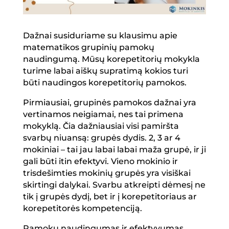
Dažnai susiduriame su klausimu apie
matematikos grupinių pamokų
naudingumą. Mūsų korepetitorių mokykla
turime labai aiškų supratimą kokios turi
būti naudingos korepetitorių pamokos.
Pirmiausiai, grupinės pamokos dažnai yra
vertinamos neigiamai, nes tai primena
mokyklą. Čia dažniausiai visi pamiršta
svarbų niuansą: grupės dydis. 2, 3 ar 4
mokiniai – tai jau labai labai maža grupė, ir ji
gali būti itin efektyvi. Vieno mokinio ir
trisdešimties mokinių grupės yra visiškai
skirtingi dalykai. Svarbu atkreipti dėmesį ne
tik į grupės dydį, bet ir į korepetitoriaus ar
korepetitorės kompetenciją.
Pamokų naudingumas ir efektyvumas