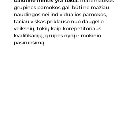
Galutinė mintis yra tokia:
matematikos
grupinės pamokos gali būti ne mažiau
naudingos nei individualios pamokos,
tačiau viskas priklauso nuo daugelio
veiksnių, tokių kaip korepetitoriaus
kvalifikaciją, grupės dydį ir mokinio
pasiruošimą.