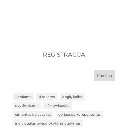
Kaip pasiruošti jėzuitų gimnazijos
tikybos egzaminui į 9 klasę?
Pasiruošimas tikybos egzaminui į
Vilniaus jėzuitų...
REGISTRACIJA
Paieška
4 tokams
11 tokams
Anglų kalba
dvyliktokams
efektyviausias
eimantas garsauskas
geriausias korepetitorius
individualus priešmokyklinis ugdymas