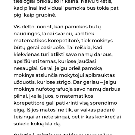
tiesiogiai priklauso ir kaina. Naivu tikėtis,
kad pilnai individuali pamoka bus tokia pat
pigi kaip grupinė.
Vis dėlto, norint, kad pamokos būtų
naudingos, labai svarbu, kad tiek
matematikos korepetitorė, tiek mokinys
būtų gerai pasiruošę. Tai reiškia, kad
kiekvienas turi atlikti savo namų darbus,
apsižiūrėti temas, kuriose jaučiasi
nesaugiai. Gerai, jeigu prieš pamoką
mokinys atsiunčia mokytojui apibrauktas
užduotis, kuriose strigo. Dar geriau – jeigu
mokinys nufotografuoja savo namų darbus
pilnai, įkelia juos, o matematikos
korepetitorė gali patikrinti visą sprendimo
eigą. Iš jos matosi ne tik, ar vaikas padarė
teisingai ar neteisingai, bet ir kas konkrečiai
sukėlė kokią klaidą.