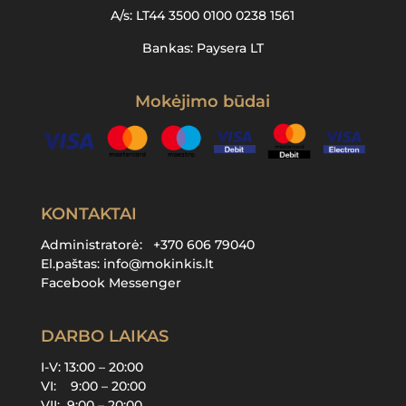
A/s: LT44 3500 0100 0238 1561
Bankas: Paysera LT
Mokėjimo būdai
KONTAKTAI
Administratorė:
+370 606 79040
El.paštas:
info@mokinkis.lt
Facebook Messenger
DARBO LAIKAS
I-V: 13:00 – 20:00
VI: 9:00 – 20:00
VII: 9:00 – 20:00