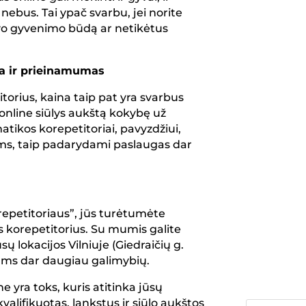
nebus. Tai ypač svarbu, jei norite
savo gyvenimo būdą ar netikėtus
na ir prieinamumas
orius, kaina taip pat yra svarbus
 online siūlys aukštą kokybę už
Kaip 
ikos korepetitoriai, pavyzdžiui,
tikyb
tams, taip padarydami paslaugas dar
Pasir
Vilnia
epetitoriaus”, jūs turėtumėte
korepetitorius. Su mumis galite
sų lokacijos Vilniuje (Giedraičių g.
jums dar daugiau galimybių.
ne yra toks, kuris atitinka jūsų
kvalifikuotas, lankstus ir siūlo aukštos