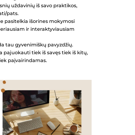
Ekskur
ų uždavinių iš savo praktikos,
ti/pats.
e pasitelkia išorines mokymosi
 geriausiam ir interaktyviausiam
a tau gyvenimiškų pavyzdžių.
ajuokauti tiek iš savęs tiek iš kitų,
ek paįvairindamas.