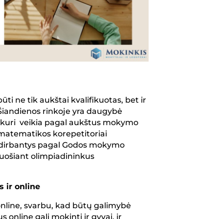
Kaip 
tikyb
Pasir
gimna
ti ne tik aukštai kvalifikuotas, bet ir
 Šiandienos rinkoje yra daugybė
ą, kuri veikia pagal aukštus mokymo
matematikos korepetitoriai
ai, dirbantys pagal Godos mokymo
ruošiant olimpiadininkus
ir online
 online, svarbu, kad būtų galimybė
s online gali mokinti ir gyvai, ir