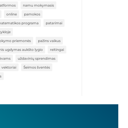
atformos
namu mokymasis
online
pamokos
matematikos programa
patarimai
ykloje
okymo priemonės
pažins vaikus
nis ugdymas aukšto lygio
reitingai
ėvams
uždavinių sprendimas
vektoriai
Šeimos šventės
s