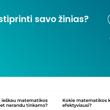
tiprinti savo žinias?
gu ieškau matematikos
Kokie matematikos ko
 bet nerandu tinkamo?
efektyviausi?