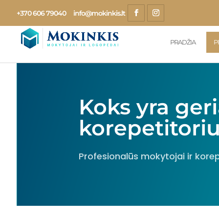
+370 606 79040
info@mokinkis.lt
PRADŽIA
P
Koks yra ger
korepetitoriu
Profesionalūs mokytojai ir korep