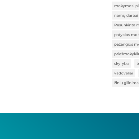
mokymosi pl
namų darbai
Pasunkinta 
patycios mok
pažangios m
priešmokykli
skyryba
t
vadovėliai
žinių gilinima