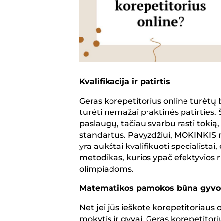
Kvalifikacija ir patirtis
Geras korepetitorius online turėtų bū
turėti nemažai praktinės patirties.
paslaugų, tačiau svarbu rasti toki
standartus. Pavyzdžiui, MOKINKIS 
yra aukštai kvalifikuoti specialist
metodikas, kurios ypač efektyvios 
olimpiadoms.
Matematikos pamokos būna gyvos 
Net jei jūs ieškote korepetitoriaus
mokytis ir gyvai. Geras korepetitoriu