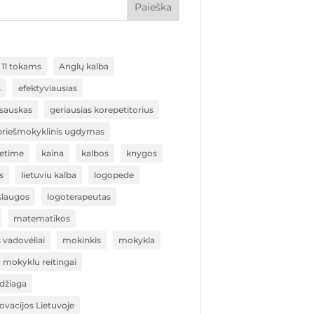
Paieška
11 tokams
Anglų kalba
s
efektyviausias
sauskas
geriausias korepetitorius
 priešmokyklinis ugdymas
ietime
kaina
kalbos
knygos
s
lietuviu kalba
logopede
slaugos
logoterapeutas
matematikos
vadovėliai
mokinkis
mokykla
mokyklu reitingai
žiaga
vacijos Lietuvoje