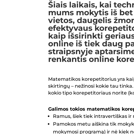
Šiais laikais, kai tec
mums mokytis iš bet 
vietos, daugelis
žmon
efektyvaus korepetito
kaip išsirinkti geriau
online iš tiek daug 
straipsnyje aptarsime
renkantis online kor
Matematikos korepetitorius yra kai
skirtingų – nežinosi kokie tau tinka.
kokio tipo korepetitoriaus norite (
Galimos tokios matematikos korep
Ramus, šiek tiek intravertiškas i
Pamokos metu aiškina tik mokyk
mokymosi programą) ir nė kiek n