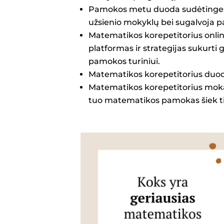
Pamokos metu duoda sudėtingesni
užsienio mokyklų bei sugalvoja pa
Matematikos korepetitorius onlin
platformas ir strategijas sukurti
pamokos turiniui.
Matematikos korepetitorius duod
Matematikos korepetitorius moka p
tuo matematikos pamokas šiek ti