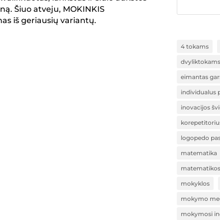
ną. Šiuo atveju, MOKINKIS
as iš geriausių variantų.
4 tokams
dvyliktokam
eimantas gar
individualus
inovacijos šv
korepetitoriu
logopedo pa
matematika
matematikos 
mokyklos
mokymo med
mokymosi ino