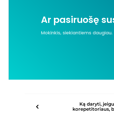
Ar pasiruošę sus
Mokinkis, siekiantiems daugiau.
Ką daryti, jei
korepetitoriaus,