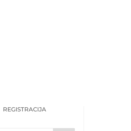
pasiruošti jėzuitų gimnazijos
os egzaminui į 9 klasę?
uošimas tikybos egzaminui į
us jėzuitų...
REGISTRACIJA