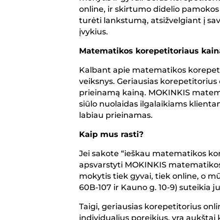
online, ir skirtumo didelio pamokos 
turėti lankstumą, atsižvelgiant į 
įvykius.
Matematikos korepetitoriaus kai
Kalbant apie matematikos korepetit
veiksnys. Geriausias korepetitorius
prieinamą kainą. MOKINKIS matemat
siūlo nuolaidas ilgalaikiams klien
labiau prieinamas.
Kaip mus rasti?
Jei sakote “ieškau matematikos kor
apsvarstyti MOKINKIS matematikos 
mokytis tiek gyvai, tiek online, o mū
60B-107 ir Kauno g. 10-9) suteikia 
Taigi, geriausias korepetitorius onli
individualius poreikius, yra aukštai 