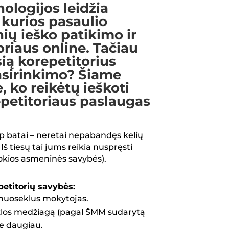
hnologijos leidžia
kurios pasaulio
ių ieško patikimo ir
riaus online. Tačiau
sią
korepetitorius
pasirinkimo? Šiame
, ko reikėtų
ieškoti
epetitoriaus paslaugas
p batai – neretai nepabandęs kelių
 Iš tiesų tai jums reikia nuspręsti
kokios asmeninės savybės).
etitorių savybės:
r nuoseklus mokytojas.
Kiek
los medžiagą (pagal ŠMM sudarytą
iškel
su vy
e daugiau.