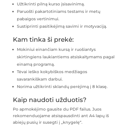
Užtikrinti pilną kurso įsisavinimą.
Paruošti pakartotiniams testams ir metų
pabaigos vertinimui.
Sustiprinti pasitikėjimą savimi ir motyvaciją.
Kam tinka ši prekė:
Mokiniui einančiam kursą ir ruošiantys
skirtingiens laukiantiems atsiskaitymams pagal
einamą programą.
Tėvai ieško kokybiškos medžiagos
savarankiškam darbui.
Norima užtikrinti sklandų perėjimą į 8 klasę.
Kaip naudoti užduotis?
Po apmokėjimo gausite du PDF failus. Juos
rekomenduojame atsispausdinti ant A4 lapų iš
abiejų pusių ir susegti į „knygelę“.