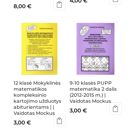
4,00
€
8,00
€
12 klasė Mokyklinės
9-10 klasės PUPP
matematikos
matematika 2 dalis
kompleksinio
(2012-2015 m.) |
kartojimo užduotys
Vaidotas Mockus
abiturientams | |
3,00
€
Vaidotas Mockus
3,00
€