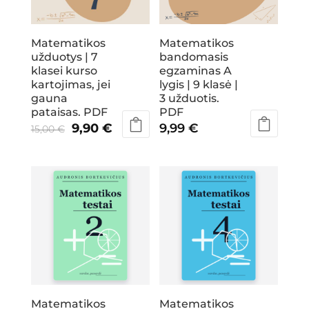
Matematikos
Matematikos
užduotys | 7
bandomasis
klasei kurso
egzaminas A
kartojimas, jei
lygis | 9 klasė |
gauna
3 užduotis.
pataisas. PDF
PDF
Original
Current
9,90
€
9,99
€
15,00
€
price
price
was:
is:
15,00 €.
9,90 €.
Matematikos
Matematikos