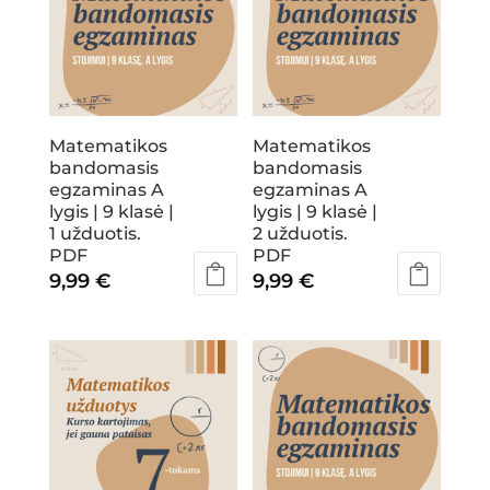
Matematikos
Matematikos
bandomasis
bandomasis
egzaminas A
egzaminas A
lygis | 9 klasė |
lygis | 9 klasė |
1 užduotis.
2 užduotis.
PDF
PDF
9,99
€
9,99
€