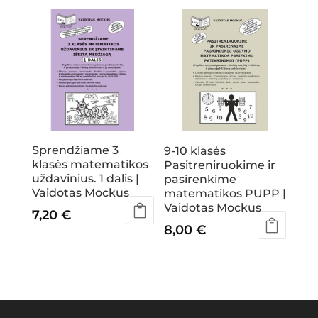
Sprendžiame 3
9-10 klasės
klasės matematikos
Pasitreniruokime ir
uždavinius. 1 dalis |
pasirenkime
Vaidotas Mockus
matematikos PUPP |
Vaidotas Mockus
7,20
€
8,00
€