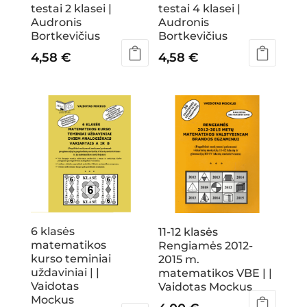
testai 2 klasei |
testai 4 klasei |
Audronis
Audronis
Bortkevičius
Bortkevičius
4,58
€
4,58
€
6 klasės
11-12 klasės
matematikos
Rengiamės 2012-
kurso teminiai
2015 m.
uždaviniai | |
matematikos VBE | |
Vaidotas
Vaidotas Mockus
Mockus