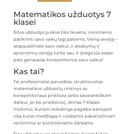
Matematikos
užduotys
Matematikos užduotys 7
7
klasei
klasei
PDF
Šitos užduotys puikiai tiks tėvams, norintiems
patikrinti savo vaikų lygį patiems. Vieną versiją –
atspausdinate savo vaikui, o atsakymų ir
sprendimų versiją turite sau. Ir staiga jūs esate
pats geriausias korepetitorius savo vaikui!
Kas tai?
Tai profesionaliai paruoštas, struktūruotas
matematikos užduočių rinkinys su
korepetitoriaus priežiūra (arba savarankiškam
darbui, jei be priežiūros), skirtas 7 klasės
mokiniui, kuriam reikalinga pagalba kartojant
visą kurso medžiagą ir ruošiantis pakartotiniam
vertinimui ar kontroliniams darbams.