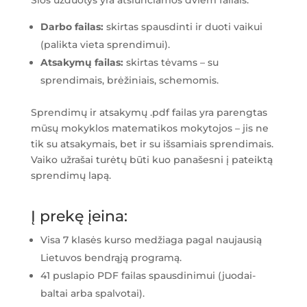
Šios užduotys yra atsiunčiamos dviem failais:
Darbo failas:
skirtas spausdinti ir duoti vaikui
(palikta vieta sprendimui).
Atsakymų failas:
skirtas tėvams – su
sprendimais, brėžiniais, schemomis.
Sprendimų ir atsakymų .pdf failas yra parengtas
mūsų mokyklos matematikos mokytojos – jis ne
tik su atsakymais, bet ir su išsamiais sprendimais.
Vaiko užrašai turėtų būti kuo panašesni į pateiktą
sprendimų lapą.
Į prekę įeina:
Visa 7 klasės kurso medžiaga pagal naujausią
Lietuvos bendrąją programą.
41 puslapio PDF failas spausdinimui (juodai-
baltai arba spalvotai).