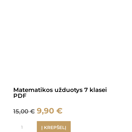
Matematikos užduotys 7 klasei
PDF
Original
Current
9,90
€
15,00
€
price
price
was:
is:
produkto
Į KREPŠELĮ
15,00 €.
9,90 €.
kiekis: