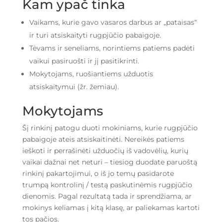
Kam ypač tinka
Vaikams, kurie gavo vasaros darbus ar „pataisas“
ir turi atsiskaityti rugpjūčio pabaigoje.
Tėvams ir seneliams, norintiems patiems padėti
vaikui pasiruošti ir jį pasitikrinti.
Mokytojams, ruošiantiems užduotis
atsiskaitymui (žr. žemiau).
Mokytojams
Šį rinkinį patogu duoti mokiniams, kurie rugpjūčio
pabaigoje ateis atsiskaitinėti. Nereikės patiems
ieškoti ir perrašinėti užduočių iš vadovėlių, kurių
vaikai dažnai net neturi – tiesiog duodate paruoštą
rinkinį pakartojimui, o iš jo temų pasidarote
trumpą kontrolinį / testą paskutinėmis rugpjūčio
dienomis. Pagal rezultatą tada ir sprendžiama, ar
mokinys keliamas į kitą klasę, ar paliekamas kartoti
tos pačios.