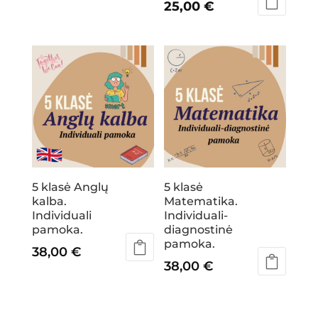
price
Current
25,00
€
was:
price
38,00 €.
is:
25,00 €.
5 klasė Anglų
5 klasė
kalba.
Matematika.
Individuali
Individuali-
pamoka.
diagnostinė
pamoka.
38,00
€
38,00
€