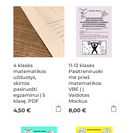
4 klasės
11-12 klasės
matematikos
Pasitreniruoki
užduotys,
me prieš
skirtos
matematikos
pasiruošti
VBE | |
egzaminui į 5
Vaidotas
klasę. PDF
Mockus
4,50
€
8,00
€