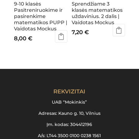
9-10 klasės
Sprendžiame 3
Pasitreniruokime ir
klasės matematikos
pasirenkime
uždavinius. 2 dalis |
matematikos PUPP |
Vaidotas Mockus
Vaidotas Mockus
7,20
€
8,00
€
REKVIZITAI
UAB “Mokinkis”
Adresas: Kauno g. 10, Vilnius
Įm. kodas: 304412196
A/s: LT44 3500 0100 0238 1561