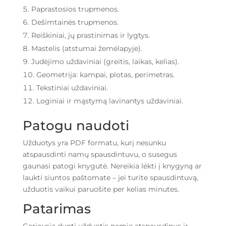
Paprastosios trupmenos.
Dešimtainės trupmenos.
Reiškiniai, jų prastinimas ir lygtys.
Mastelis (atstumai žemėlapyje).
Judėjimo uždaviniai (greitis, laikas, kelias).
Geometrija: kampai, plotas, perimetras.
Tekstiniai uždaviniai.
Loginiai ir mąstymą lavinantys uždaviniai.
Patogu naudoti
Užduotys yra PDF formatu, kurį nesunku
atspausdinti namų spausdintuvu, o susegus
gaunasi patogi knygutė. Nereikia lėkti į knygyną ar
laukti siuntos paštomate – jei turite spausdintuvą,
užduotis vaikui paruošite per kelias minutes.
Patarimas