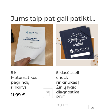
Jums taip pat gali patikti…
5 kl.
5 klasės self-
Matematikos
check
pagrindų
rinkinukas |
rinkinys
Žinių lygio
diagnostika.
11,99
€
PDF
Original
38,00
€