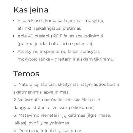
Kas įeina
Viso 5 klasės kurso kartojimas – mokytojų
atrinkti reikalingiausi pratimai.
Apie 40 puslapių PDF failas spausdinimui
(galima juodai-baltai arba spalvotai).
Atsakymų ir sprendimų failas, surašytas
mokytojo ranka – greitam ir aiškiam tikrinimui.
Temos
Natūralieji skaičiai: skaitymas, rašymas žodžiais ir
skaitmenimis, apvalinimas.
Veiksmai su natūraliaisiais skaičiais (t. p.
daugyba stulpeliu, veiksmų eiliškumas).
Matavimo vienetai ir jų keitimas (ilgis, masė,
laikas), dydžių palyginimas.
Duomenų ir lentelių skaitymas.