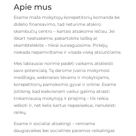
Apie mus
Esame maža mokytojų-korepetitorių komanda be
didelio finansavimo, tad neturime atskiro
skambučių centro – kartais atsakome lėčiau. Jei
iškart neatsakėme, pakartokite laišką ar
skambtelėkite – tikrai sureaguosime. Pirkėjų
niekada nepamirštame ir visada viską atsiunčiame.
Mes labiausiai norime padėti vaikams atskleisti
savo potencialą. Tą darome įvairia mokymosi
medžiaga, webinarais tėvams ir mokytojams,
korepetitorių pamokomis gyvai ir online. Esame
įsitikinę, kad kiekvienam vaikui galima atrasti
tinkamiausią mokytoją ir priėjimą – tik reikia
ieškoti ir, net kelis kartus nepasisekus, nenuleisti
rankų.
Esame ir socialiai atsakingi – remiame
daugiavaikes bei socialinės paramos reikalingas