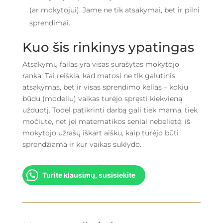
(ar mokytojui). Jame ne tik atsakymai, bet ir pilni
sprendimai.
Kuo šis rinkinys ypatingas
Atsakymų failas yra visas surašytas mokytojo
ranka. Tai reiškia, kad matosi ne tik galutinis
atsakymas, bet ir visas sprendimo kelias – kokiu
būdu (modeliu) vaikas turėjo spręsti kiekvieną
užduotį. Todėl patikrinti darbą gali tiek mama, tiek
močiutė, net jei matematikos seniai nebelietė: iš
mokytojo užrašų iškart aišku, kaip turėjo būti
sprendžiama ir kur vaikas suklydo.
Turite klausimų, susisiekite