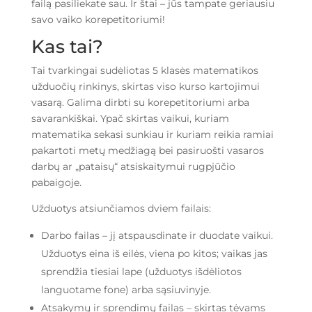
failą pasiliekate sau. Ir štai – jūs tampate geriausiu
savo vaiko korepetitoriumi!
Kas tai?
Tai tvarkingai sudėliotas 5 klasės matematikos
užduočių rinkinys, skirtas viso kurso kartojimui
vasarą. Galima dirbti su korepetitoriumi arba
savarankiškai. Ypač skirtas vaikui, kuriam
matematika sekasi sunkiau ir kuriam reikia ramiai
pakartoti metų medžiagą bei pasiruošti vasaros
darbų ar „pataisų“ atsiskaitymui rugpjūčio
pabaigoje.
Užduotys atsiunčiamos dviem failais:
Darbo failas – jį atspausdinate ir duodate vaikui.
Užduotys eina iš eilės, viena po kitos; vaikas jas
sprendžia tiesiai lape (užduotys išdėliotos
languotame fone) arba sąsiuvinyje.
Atsakymų ir sprendimų failas – skirtas tėvams