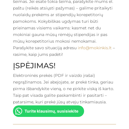
šeimas. Jei esate tokia šeima, parašykite mums el.
paštu (reikės atsiųsti pažymas) – galime pritaikyti
nuolaidų prekėms ar stipendijų korepetitorių
pamokoms. Kokybiškas ugdymas turi būti
prieinamas visiems vaikams: kasmet net du
mokiniai gauna mūsų rėmėjų stipendijas ir pas
mūsų korepetitorius mokosi nemokamai.
Parašykite savo situaciją adresu
info@mokinkis.lt
–
rasime, kaip jums padėti!
ĮSPĖJIMAS!
Elektroninės prekės (PDF ir vaizdo įrašai)
negrąžinamos. Jei abejojate, ar prekė tinka, geriau
pirma išbandykite vieną, o ne pirkite viską iš karto.
Taip pat visada galite paskambinti ir pasitarti –
patarsime, kuri prekė jūsų atveju tinkamiausia.
Turite klausimų, susisiekite