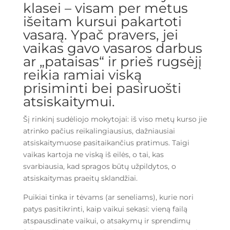
klasei – visam per metus
kurso
išeitam kursui pakartoti
kartojimas
vasarą. Ypač pravers, jei
vasarai
vaikas gavo vasaros darbus
ar „pataisas“ ir prieš rugsėjį
reikia ramiai viską
prisiminti bei pasiruošti
atsiskaitymui.
Šį rinkinį sudėliojo mokytojai: iš viso metų kurso jie
atrinko pačius reikalingiausius, dažniausiai
atsiskaitymuose pasitaikančius pratimus. Taigi
vaikas kartoja ne viską iš eilės, o tai, kas
svarbiausia, kad spragos būtų užpildytos, o
atsiskaitymas praeitų sklandžiai.
Puikiai tinka ir tėvams (ar seneliams), kurie nori
patys pasitikrinti, kaip vaikui sekasi: vieną failą
atspausdinate vaikui, o atsakymų ir sprendimų