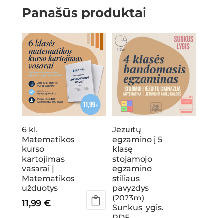
Panašūs produktai
6 kl.
Jėzuitų
Matematikos
egzamino į 5
kurso
klasę
kartojimas
stojamojo
vasarai |
egzamino
Matematikos
stiliaus
užduotys
pavyzdys
(2023m).
11,99
€
Sunkus lygis.
PDF