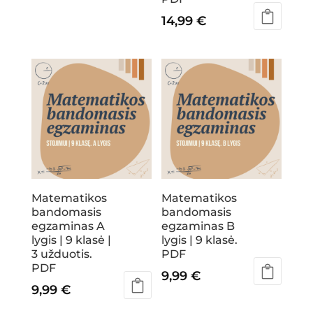
14,99
€
Matematikos
Matematikos
bandomasis
bandomasis
egzaminas A
egzaminas B
lygis | 9 klasė |
lygis | 9 klasė.
3 užduotis.
PDF
PDF
9,99
€
9,99
€