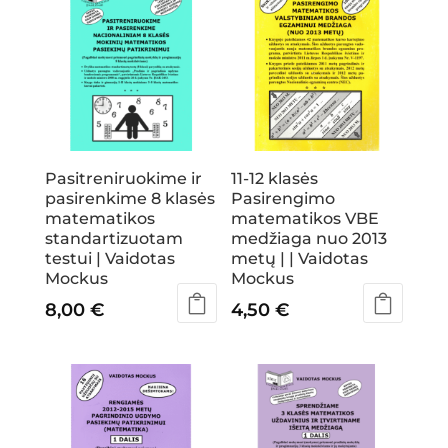
Pasitreniruokime ir
11-12 klasės
pasirenkime 8 klasės
Pasirengimo
matematikos
matematikos VBE
standartizuotam
medžiaga nuo 2013
testui | Vaidotas
metų | | Vaidotas
Mockus
Mockus
8,00
€
4,50
€