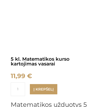
5 kl. Matematikos kurso
kartojimas vasarai
11,99
€
produkto
Į KREPŠELĮ
kiekis:
5
kl.
Matematikos užduotys 5
Matematikos