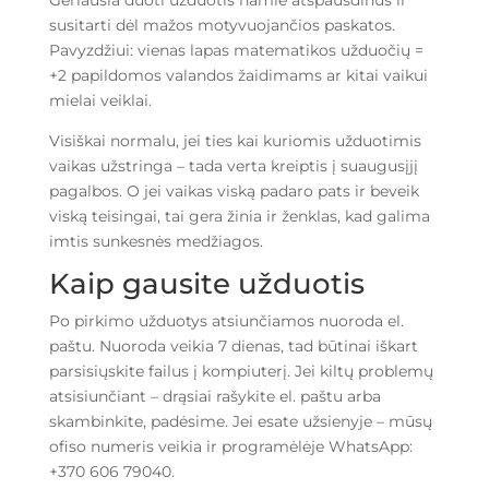
Geriausia duoti užduotis namie atspausdinus ir
susitarti dėl mažos motyvuojančios paskatos.
Pavyzdžiui: vienas lapas matematikos užduočių =
+2 papildomos valandos žaidimams ar kitai vaikui
mielai veiklai.
Visiškai normalu, jei ties kai kuriomis užduotimis
vaikas užstringa – tada verta kreiptis į suaugusįjį
pagalbos. O jei vaikas viską padaro pats ir beveik
viską teisingai, tai gera žinia ir ženklas, kad galima
imtis sunkesnės medžiagos.
Kaip gausite užduotis
Po pirkimo užduotys atsiunčiamos nuoroda el.
paštu. Nuoroda veikia 7 dienas, tad būtinai iškart
parsisiųskite failus į kompiuterį. Jei kiltų problemų
atsisiunčiant – drąsiai rašykite el. paštu arba
skambinkite, padėsime. Jei esate užsienyje – mūsų
ofiso numeris veikia ir programėlėje WhatsApp:
+370 606 79040.