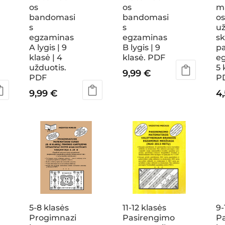
os
os
m
bandomasi
bandomasi
o
s
s
už
egzaminas
egzaminas
sk
A lygis | 9
B lygis | 9
pa
klasė | 4
klasė. PDF
eg
užduotis.
5 
9,99
€
PDF
P
9,99
€
4
5-8 klasės
11-12 klasės
9-
Progimnazi
Pasirengimo
P