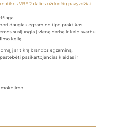
matikos VBE 2 dalies užduočių pavyzdžiai
džiaga
nori daugiau egzamino tipo praktikos.
emos susijungia į vieną darbą ir kaip svarbu
dimo kelią.
domąjį ar tikrą brandos egzaminą.
 pastebėti pasikartojančias klaidas ir
apmokėjimo.