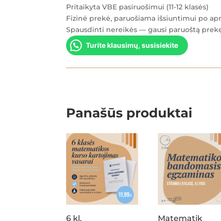
Pritaikyta VBE pasiruošimui (11-12 klasės)
Fizinė prekė, paruošiama išsiuntimui po 
Spausdinti nereikės — gausi paruoštą prek
Turite klausimų, susisiekite
Panašūs produktai
6 kl.
Matematik