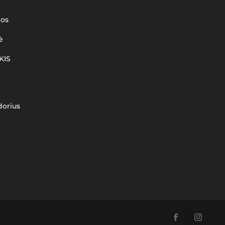
kos
ė
KIS
dorius