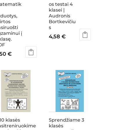
atematik
os testai 4
s
klasei |
duotys,
Audronis
irtos
Bortkevičiu
siruošti
s
zaminui į
4,58
€
klasę.
DF
,50
€
10 klasės
Sprendžiame 3
asitreniruokime
klasės