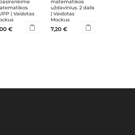
 pasirenkime
matematikos
atematikos
uždavinius. 2 dalis
PP | Vaidotas
| Vaidotas
ockus
Mockus
,00
€
7,20
€