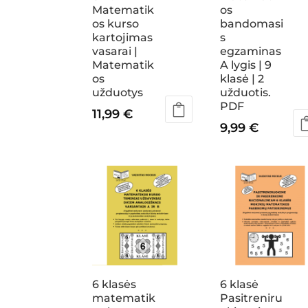
Matematik
os
os kurso
bandomasi
kartojimas
s
vasarai |
egzaminas
Matematik
A lygis | 9
os
klasė | 2
užduotys
užduotis.
PDF
11,99
€
9,99
€
6 klasės
6 klasė
matematik
Pasitreniru