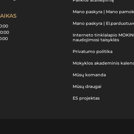
Mano paskyra | Mano pamo
AIKAS
Mano paskyra | El.parduotuv
20:00
20:00
Interneto tinklalapio MOKIN
20:00
naudojimosi taisyklės
Privatumo politika
Mokyklos akademinis kalen
Mūsų komanda
Mūsų draugai
ES projektas