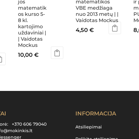
jos
matematikos
ir
matematik
VBE medžiaga
m
os kurso 5-
nuo 2013 metų | |
PU
8 kl.
Vaidotas Mockus
M
kartojimo
4,50
€
8
uždaviniai |
| Vaidotas
Mockus
10,00
€
AI
INFORMACIJA
torė:
+370 606 79040
Atsiliepimai
fo@mokinkis.lt
Messenger
Palikite atsiliepimą