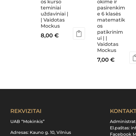
os kurso
okime ir
teminiai
pasirenkim
uždaviniai |
e 6 klasės
| Vaidotas
matematik
Mockus
os
patikrinim
8,00
€
ui | |
Vaidotas
Mockus
7,00
€
REKVIZITAI
KONTAKT
UAB “Mokinkis”
Administra
El.paštas:
in
Adresas: Kauno g. 10, Vilnius
Facebook 