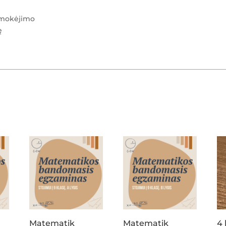
apmokėjimo
ę
Matematik
Matematik
4 