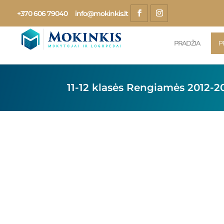
+370 606 79040
info@mokinkis.lt
PRADŽIA
P
11-12 klasės Rengiamės 2012-