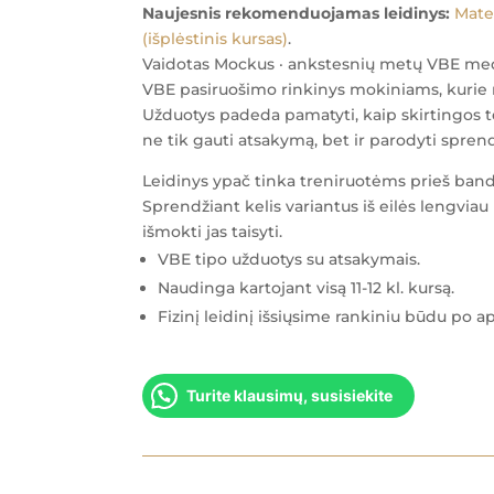
Naujesnis rekomenduojamas leidinys:
Mate
(išplėstinis kursas)
.
Vaidotas Mockus · ankstesnių metų VBE me
VBE pasiruošimo rinkinys mokiniams, kurie 
Užduotys padeda pamatyti, kaip skirtingos t
ne tik gauti atsakymą, bet ir parodyti spren
Leidinys ypač tinka treniruotėms prieš ban
Sprendžiant kelis variantus iš eilės lengviau
išmokti jas taisyti.
VBE tipo užduotys su atsakymais.
Naudinga kartojant visą 11-12 kl. kursą.
Fizinį leidinį išsiųsime rankiniu būdu po 
Turite klausimų, susisiekite