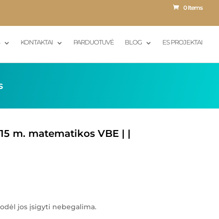
0 Items
S
KONTAKTAI
PARDUOTUVĖ
BLOG
ES PROJEKTAI
s
015 m. matematikos VBE | |
odėl jos įsigyti nebegalima.