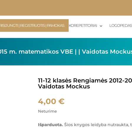
RISIJUNGTI | REGISTRUOTIS Į PAMOKAS
KOREPETITORIAI
LOGOPEDA
2015 m. matematikos VBE | | Vaidotas Mocku
11-12 klasės Rengiamės 2012-2
Vaidotas Mockus
4,00
€
Neturime
Išparduota.
Šios knygos leidyba nutraukta, t