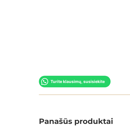
Turite klausimų, susisiekite
Panašūs produktai