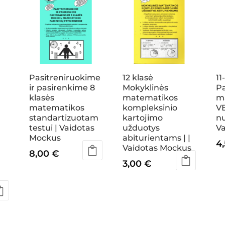
Pasitreniruokime
12 klasė
11
ir pasirenkime 8
Mokyklinės
P
klasės
matematikos
m
matematikos
kompleksinio
V
standartizuotam
kartojimo
nu
testui | Vaidotas
užduotys
V
Mockus
abiturientams | |
4
Vaidotas Mockus
8,00
€
3,00
€