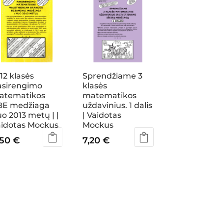
Sprendžiame 3
-12 klasės
klasės
asirengimo
matematikos
atematikos
uždavinius. 1 dalis
BE medžiaga
| Vaidotas
o 2013 metų | |
Mockus
aidotas Mockus
7,20
€
,50
€