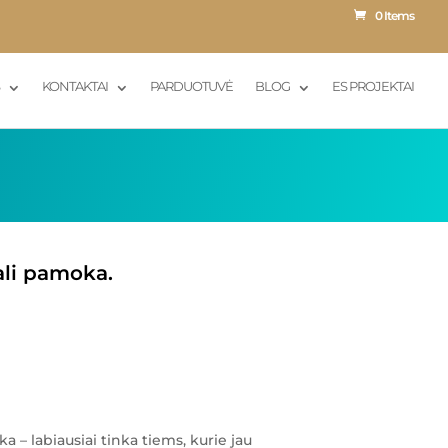
0 Items
S
KONTAKTAI
PARDUOTUVĖ
BLOG
ES PROJEKTAI
ali pamoka.
a – labiausiai tinka tiems, kurie jau