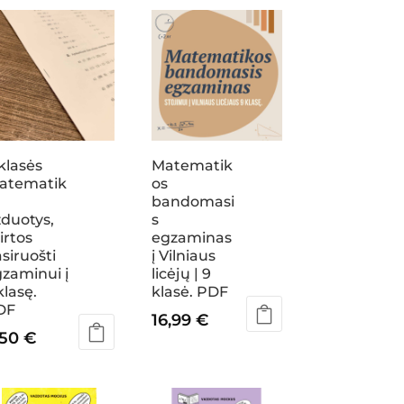
klasės
Matematik
atematik
os
s
bandomasi
duotys,
s
irtos
egzaminas
siruošti
į Vilniaus
zaminui į
licėjų | 9
klasę.
klasė. PDF
DF
16,99
€
,50
€