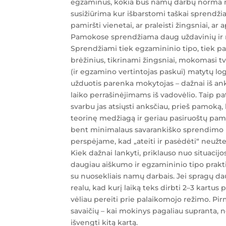
egzaminus, kokia bus namų darbų norma n
susižiūrima kur išbarstomi taškai sprendžian
pamiršti vienetai, ar praleisti žingsniai, ar
Pamokose sprendžiama daug uždavinių ir 
Sprendžiami tiek egzamininio tipo, tiek pa
brėžinius, tikrinami žingsniai, mokomasi t
(ir egzamino vertintojas paskui) matytų log
užduotis parenka mokytojas – dažnai iš ank
laiko perrašinėjimams iš vadovėlio. Taip pat
svarbu jas atsiųsti anksčiau, prieš pamoką
teorinę medžiagą ir geriau pasiruoštų pamo
bent minimalaus savarankiško sprendimo p
perspėjame, kad „ateiti ir pasėdėti“ neužte
Kiek dažnai lankyti, priklauso nuo situacijo
daugiau aiškumo ir egzamininio tipo prakti
su nuosekliais namų darbais. Jei spragų da
realu, kad kurį laiką teks dirbti 2–3 kartus 
vėliau pereiti prie palaikomojo režimo. Pir
savaičių – kai mokinys pagaliau supranta, ne
išvengti kitą kartą.