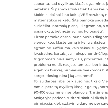
Matematika.
supranta, kad dvyliktos klasės egzaminas j
Individuali
netekina. Ši pamoka tinka tiek tiems kas m
pamoka.
Mokiniai dažnai žino kokių VBE rezultatų no
matematikos reikėtų. Šita pamoka padeda išs
susidėlioti normalų planą iki egzamino, o n
pasimokyti, bet nežinau nuo ko pradėti“.
Pirma pamoka dažnai būna pusiau diagnost
vienuoliktos klasės temų ir kelių ankstesnių
egzamine. Pažiūrima, kaip sekasi su lygtimi
kvadratinė, kartais jau ir eksponentinė/lo
trigonometriniais santykiais, procentais ir 
problema ne tik naujose temose, bet ir ba
algebros tvarka), pirmiausia tvarkomos būt
spręsti tiesiog nėra į ką „atsiremti“.
Toliau darbas labai priklauso nuo tikslo. Vi
ramiai pereitų dvyliktą klasę ir gautų „norm
90–100 egzamine, nes planuoja IT, inžinerij
Mokytojas padeda susitarti skaitinį tikslą i
pirmiausia, kiek uždavinių darome per sa