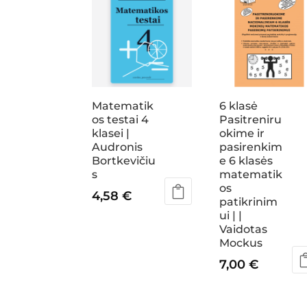
Matematik
6 klasė
os testai 4
Pasitreniru
klasei |
okime ir
Audronis
pasirenkim
Bortkevičiu
e 6 klasės
s
matematik
os
4,58
€
patikrinim
ui | |
Vaidotas
Mockus
7,00
€