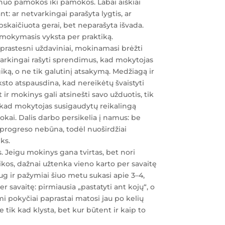
uo pamokos iki pamokos. Labai aiškiai
t: ar netvarkingai parašyta lygtis, ar
 apskaičiuota gerai, bet neparašyta išvada.
mokymasis vyksta per praktiką.
prastesni uždaviniai, mokinamasi brėžti
varkingai rašyti sprendimus, kad mokytojas
iką, o ne tik galutinį atsakymą. Medžiagą ir
sto atspausdina, kad nereikėtų švaistyti
 ir mokinys gali atsinešti savo užduotis, tik
, kad mokytojas susigaudytų reikalingą
kai. Dalis darbo persikelia į namus: be
rogreso nebūna, todėl nuoširdžiai
ks.
s. Jeigu mokinys gana tvirtas, bet nori
kos, dažnai užtenka vieno karto per savaitę
ug ir pažymiai šiuo metu sukasi apie 3–4,
per savaitę: pirmiausia „pastatyti ant kojų“, o
mi pokyčiai paprastai matosi jau po kelių
 tik kad klysta, bet kur būtent ir kaip to