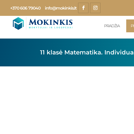
+370 606 79040
info@mokinkis.lt
PRADŽIA
P
11 klasė Matematika. Individu