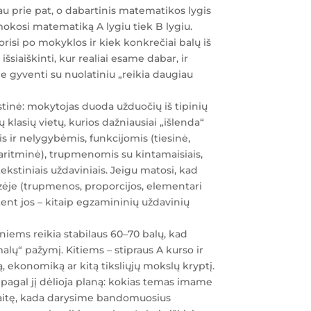
au prie pat, o dabartinis matematikos lygis
okosi matematiką A lygiu tiek B lygiu.
risi po mokyklos ir kiek konkrečiai balų iš
iaiškinti, kur realiai esame dabar, ir
e gyventi su nuolatiniu „reikia daugiau
inė: mokytojas duoda užduočių iš tipinių
 klasių vietų, kurios dažniausiai „išlenda“
s ir nelygybėmis, funkcijomis (tiesinė,
garitminė), trupmenomis su kintamaisiais,
tekstiniais uždaviniais. Jeigu matosi, kad
zėje (trupmenos, proporcijos, elementari
ent jos – kitaip egzamininių uždavinių
eniems reikia stabilaus 60–70 balų, kad
alų“ pažymį. Kitiems – stipraus A kurso ir
ą, ekonomiką ar kitą tiksliųjų mokslų kryptį.
r pagal jį dėlioja planą: kokias temas imame
vaitę, kada darysime bandomuosius