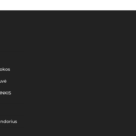
mokos
uvė
INKIS
endorius