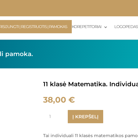
RISIJUNGTI | REGISTRUOTIS Į PAMOKAS
KOREPETITORIAI
LOGOPEDA
ali pamoka.
11 klasė Matematika. Individu
38,00
€
produkto
Į KREPŠELĮ
kiekis:
11
klasė
Tai individuali 11 klasės matematikos pamok