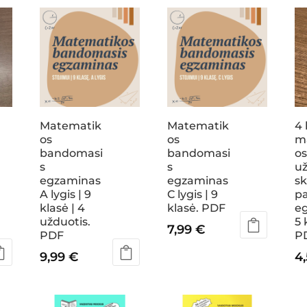
Matematik
Matematik
4 
os
os
m
bandomasi
bandomasi
o
s
s
už
egzaminas
egzaminas
sk
A lygis | 9
C lygis | 9
pa
klasė | 4
klasė. PDF
eg
užduotis.
5 
7,99
€
PDF
P
9,99
€
4