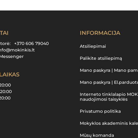
TAI
INFORMACIJA
atorė:
+370 606 79040
Atsiliepimai
nfo@mokinkis.lt
Messenger
Palikite atsiliepimą
Mano paskyra | Mano pa
LAIKAS
Mano paskyra | El.parduot
 20:00
 20:00
Interneto tinklalapio MOK
 20:00
naudojimosi taisyklės
Privatumo politika
Mokyklos akademinis kal
Mūsų komanda