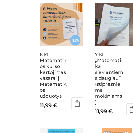
6 kl.
7 kl.
Matematik
„Matemati
os kurso
ka
kartojimas
siekiantiem
vasarai |
s daugiau”
Matematik
(stipresnie
os
ms
užduotys
mokiniams
)
11,99
€
11,99
€