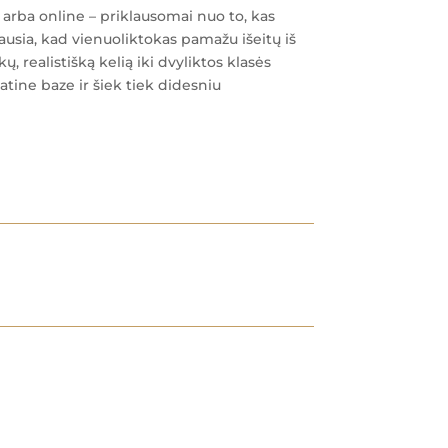
 arba online – priklausomai nuo to, kas
ausia, kad vienuoliktokas pamažu išeitų iš
, realistišką kelią iki dvyliktos klasės
tine baze ir šiek tiek didesniu