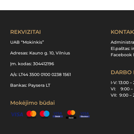
REKVIZITAI
KONTAK
UAB “Mokinkis”
Administr
El.paštas:
i
Adresas: Kauno g. 10, Vilnius
Facebook 
Įm. kodas: 304412196
DARBO 
A/s: LT44 3500 0100 0238 1561
I-V: 13:00 –
Bankas: Paysera LT
VI: 9:00 –
VII: 9:00 –
Mokėjimo būdai