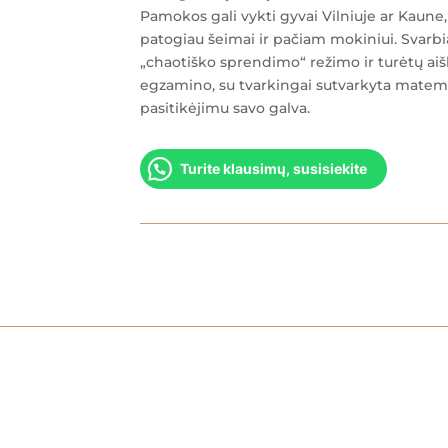
Pamokos gali vykti gyvai Vilniuje ar Kaune,
patogiau šeimai ir pačiam mokiniui. Svarbi
„chaotiško sprendimo“ režimo ir turėtų aiškų
egzamino, su tvarkingai sutvarkyta matema
pasitikėjimu savo galva.
Turite klausimų, susisiekite