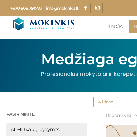
+370 606 79040
info@mokinkis.lt
PRADŽIA
P
Medžiaga e
Profesionalūs mokytojai ir korepetit
4 klasė
PASIRINIKITE
Rodomi visi rez
ADHD vaikų ugdymas