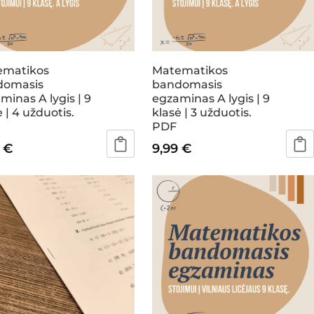
ematikos
Matematikos
domasis
bandomasis
minas A lygis | 9
egzaminas A lygis | 9
 | 4 užduotis.
klasė | 3 užduotis.
PDF
9
€
9,99
€