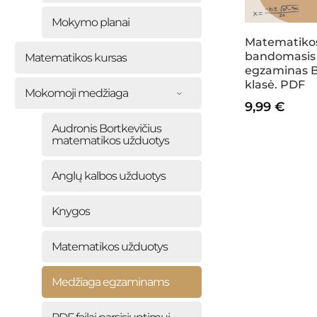
Mokymo planai
Matematiko
bandomasis
Matematikos kursas
egzaminas B 
klasė. PDF
Mokomoji medžiaga
9,99
€
Audronis Bortkevičius
matematikos užduotys
Anglų kalbos užduotys
Knygos
Matematikos užduotys
Medžiaga egzaminams