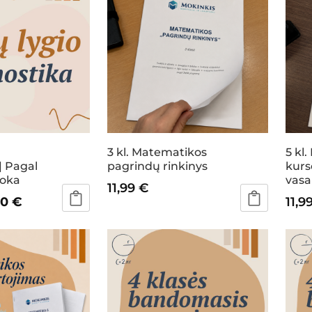
3 kl. Matematikos
5 kl
| Pagal
pagrindų rinkinys
kurs
moka
vasa
11,99
€
inal
Current
00
€
11,9
e
price
:
is:
0 €.
25,00 €.