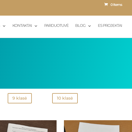
0 Items
S
KONTAKTAI
PARDUOTUVĖ
BLOG
ES PROJEKTAI
9 klasė
10 klasė