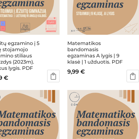
itų egzamino į 5
Matematikos
ę stojamojo
bandomasis
mino stiliaus
egzaminas A lygis | 9
zdys (2023m).
klasė | 1 užduotis. PDF
us lygis. PDF
9,99
€
99
€