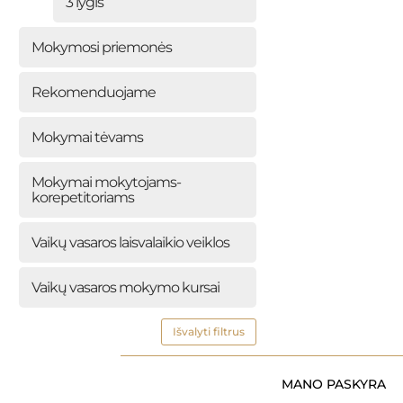
3 lygis
Mokymosi priemonės
Rekomenduojame
Mokymai tėvams
Mokymai mokytojams-
korepetitoriams
Vaikų vasaros laisvalaikio veiklos
Vaikų vasaros mokymo kursai
Išvalyti filtrus
MANO PASKYRA