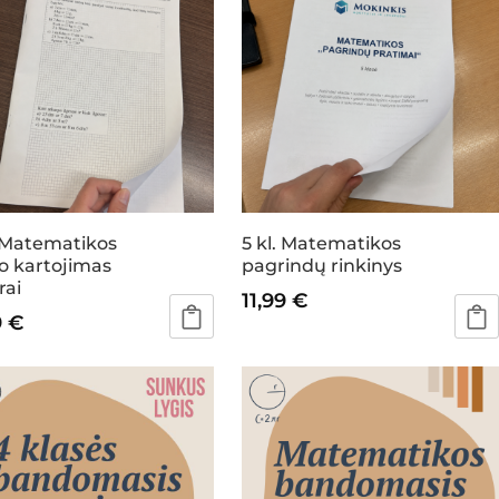
. Matematikos
5 kl. Matematikos
o kartojimas
pagrindų rinkinys
rai
11,99
€
9
€