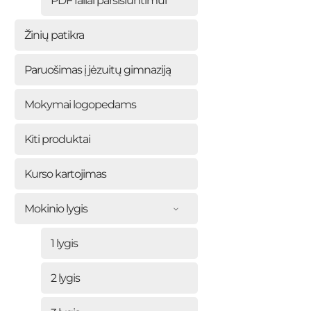
PDF failai parsisiuntimui
Žinių patikra
Paruošimas į jėzuitų gimnaziją
Mokymai logopedams
Kiti produktai
Kurso kartojimas
Mokinio lygis
1 lygis
2 lygis