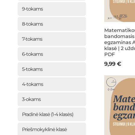
9-tokams
8-tokams
Matematiko
bandomasis
7-tokams
egzaminas A 
klasė | 2 užd
6-tokams
PDF
9,99
€
5-tokams
4-tokams
3-okams
Pradinė klasė (1-4 klasės)
Priešmokyklinė klasė