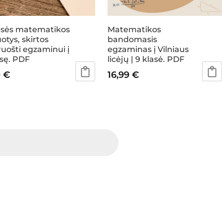
asės matematikos
Matematikos
otys, skirtos
bandomasis
ruošti egzaminui į
egzaminas į Vilniaus
asę. PDF
licėjų | 9 klasė. PDF
0
€
16,99
€