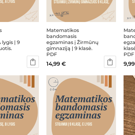
s
Matematikos
Mat
bandomasis
ban
lygis | 9
egzaminas į Žirmūnų
egza
uotis.
gimnaziją | 9 klasė.
klasė
PDF
PDF
14,99
€
9,9