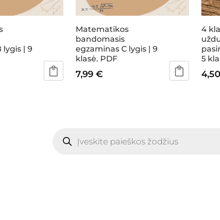
s
Matematikos
4 kl
bandomasis
uždu
lygis | 9
egzaminas C lygis | 9
pasi
klasė. PDF
5 kl
7,99
€
4,5
Products
search