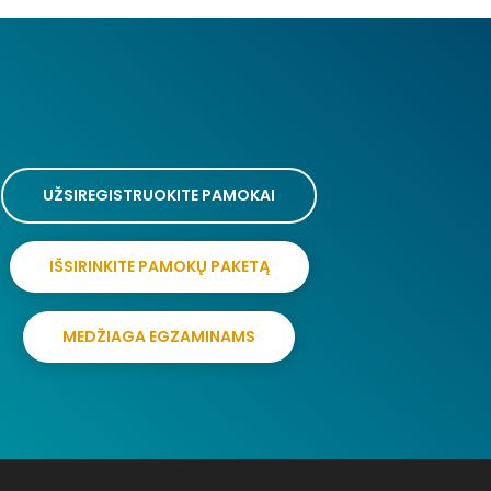
UŽSIREGISTRUOKITE PAMOKAI
IŠSIRINKITE PAMOKŲ PAKETĄ
MEDŽIAGA EGZAMINAMS