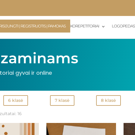
RISIJUNGTI | REGISTRUOTIS Į PAMOKAS
KOREPETITORIAI
LOGOPEDA
gzaminams
oriai gyvai ir online
6 klasė
7 klasė
8 klasė
ultatai: 16