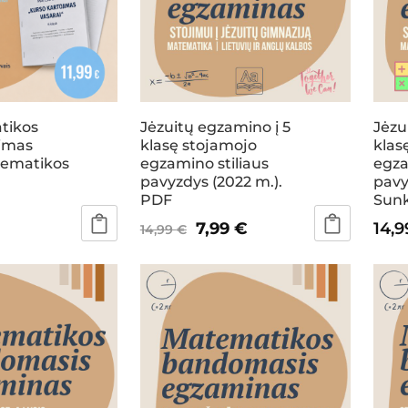
tikos
Jėzuitų egzamino į 5
Jėzu
jimas
klasę stojamojo
klas
tematikos
egzamino stiliaus
egza
pavyzdys (2022 m.).
pavy
PDF
Sunk
Original
Current
7,99
€
14,
14,99
€
price
price
was:
is:
14,99 €.
7,99 €.