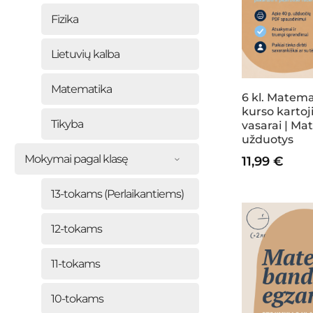
options
options
Fizika
may
may
be
be
Lietuvių kalba
chosen
chosen
Matematika
on
on
6 kl. Matema
the
the
kurso karto
Tikyba
vasarai | Ma
product
product
užduotys
page
page
Mokymai pagal klasę
11,99
€
13-tokams (Perlaikantiems)
12-tokams
11-tokams
10-tokams