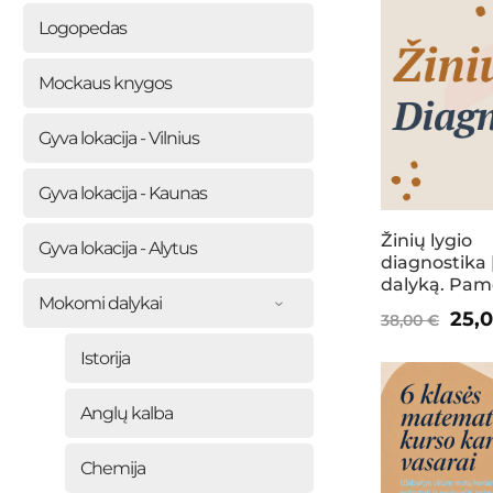
Logopedas
Mockaus knygos
Gyva lokacija - Vilnius
Gyva lokacija - Kaunas
Žinių lygio
Gyva lokacija - Alytus
diagnostika 
dalyką. Pa
Mokomi dalykai
Orig
25,
38,00
€
pric
This
This
Istorija
was
product
product
38,0
has
has
Anglų kalba
multiple
multiple
variants.
variants.
Chemija
The
The