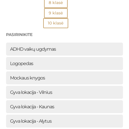
8 klasė
9 klasė
10 klasė
PASIRINIKITE
ADHD vaikų ugdymas
Logopedas
Mockaus knygos
Gyva lokacija - Vilnius
Gyva lokacija - Kaunas
Gyva lokacija - Alytus