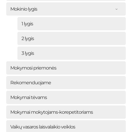
Mokinio lygis
1 lygis
2 lygis
3 lygis
Mokymosi priemonės
Rekomenduojame
Mokymai tėvams
Mokymai mokytojams-korepetitoriams
Vaikų vasaros laisvalaikio veiklos