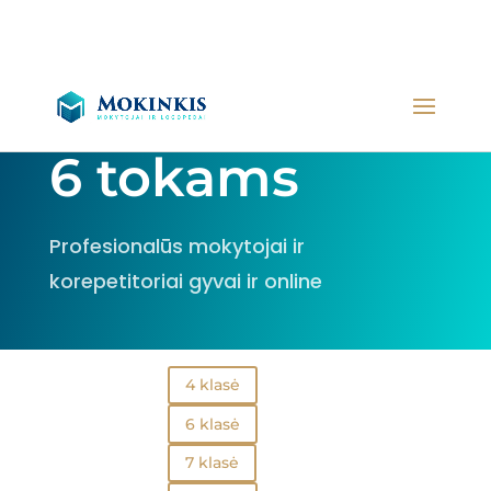
6 tokams
Profesionalūs mokytojai ir
korepetitoriai gyvai ir online
4 klasė
6 klasė
7 klasė