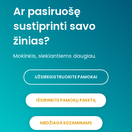
Ar pasiruošę
sustiprinti savo
žinias?
Mokinkis, siekiantiems daugiau.
UŽSIREGISTRUOKITE PAMOKAI
IŠSIRINKITE PAMOKŲ PAKETĄ
MEDŽIAGA EGZAMINAMS