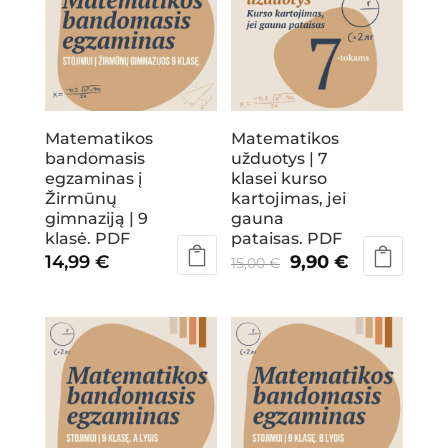
Matematikos
Matematikos
bandomasis
užduotys | 7
egzaminas į
klasei kurso
Žirmūnų
kartojimas, jei
gimnaziją | 9
gauna
klasė. PDF
pataisas. PDF
Original
Current
14,99
€
9,90
€
15,00
€
price
price
was:
is:
15,00 €.
9,90 €.