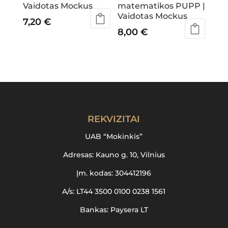
Vaidotas Mockus
matematikos PUPP |
Vaidotas Mockus
7,20
€
8,00
€
REKVIZITAI
UAB “Mokinkis”
Adresas: Kauno g. 10, Vilnius
Įm. kodas: 304412196
A/s: LT44 3500 0100 0238 1561
Bankas: Paysera LT