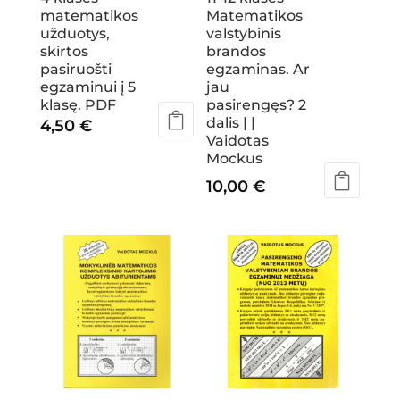
Matematikos
matematikos
valstybinis
užduotys,
brandos
skirtos
egzaminas. Ar
pasiruošti
jau
egzaminui į 5
pasirengęs? 2
klasę. PDF
dalis | |
4,50
€
Vaidotas
Mockus
10,00
€