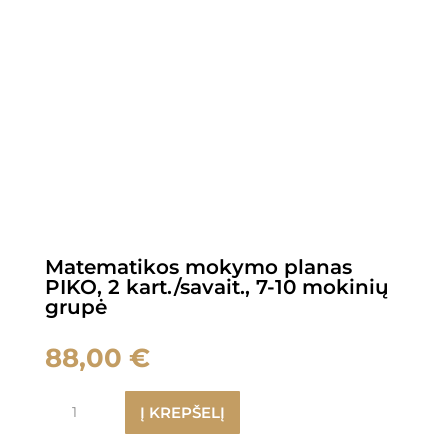
Matematikos mokymo planas
PIKO, 2 kart./savait., 7-10 mokinių
grupė
88,00
€
produkto
Į KREPŠELĮ
kiekis:
Matematikos