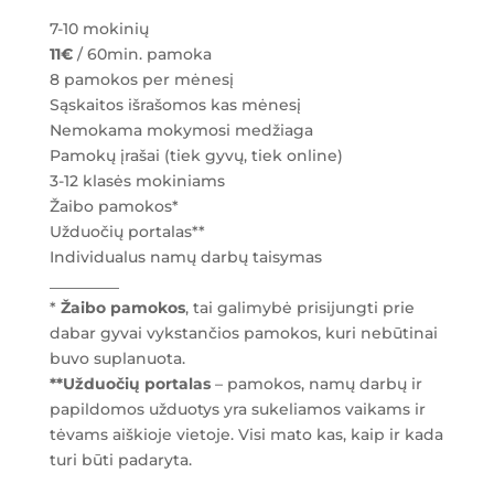
mokymo
7-10 mokinių
planas
11€
/ 60min. pamoka
PIKO,
8 pamokos per mėnesį
2
Sąskaitos išrašomos kas mėnesį
kart./savait.,
Nemokama mokymosi medžiaga
7-
Pamokų įrašai (tiek gyvų, tiek online)
10
3-12 klasės mokiniams
mokinių
Žaibo pamokos*
grupė
Užduočių portalas**
Individualus namų darbų taisymas
_________
*
Žaibo pamokos
, tai galimybė prisijungti prie
dabar gyvai vykstančios pamokos, kuri nebūtinai
buvo suplanuota.
**Užduočių portalas
– pamokos, namų darbų ir
papildomos užduotys yra sukeliamos vaikams ir
tėvams aiškioje vietoje. Visi mato kas, kaip ir kada
turi būti padaryta.