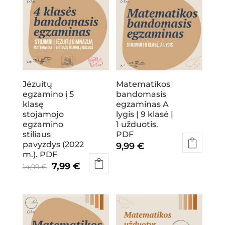
Jėzuitų
Matematikos
egzamino į 5
bandomasis
klasę
egzaminas A
stojamojo
lygis | 9 klasė |
egzamino
1 užduotis.
stiliaus
PDF
pavyzdys (2022
9,99
€
m.). PDF
Original
Current
7,99
€
14,99
€
price
price
was:
is:
14,99 €.
7,99 €.