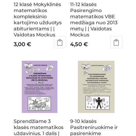
12 klasė Mokyklinės
11-12 klasės
matematikos
Pasirengimo
kompleksinio
matematikos VBE
kartojimo užduotys
medžiaga nuo 2013
abiturientams | |
metų | | Vaidotas
Vaidotas Mockus
Mockus
3,00
€
4,50
€
Sprendžiame 3
9-10 klasės
klasės matematikos
Pasitreniruokime ir
uždavinius. 1 dalis |
pasirenkime