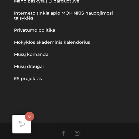
Mano paskyra | El.parduotuvė
Interneto tinklalapio MOKINKIS naudojimosi
taisyklės
Privatumo politika
Mokyklos akademinis kalendorius
Mūsų komanda
Mūsų draugai
ES projektas
0