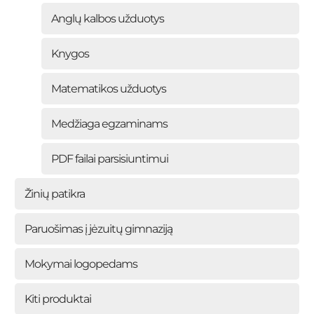
Anglų kalbos užduotys
Knygos
Matematikos užduotys
Medžiaga egzaminams
PDF failai parsisiuntimui
Žinių patikra
Paruošimas į jėzuitų gimnaziją
Mokymai logopedams
Kiti produktai