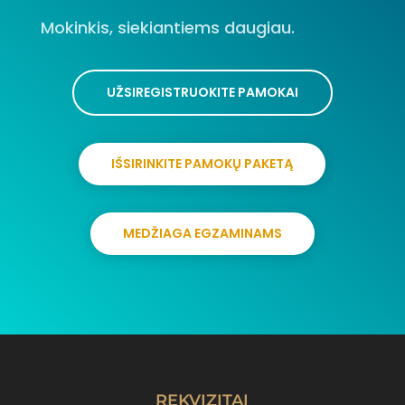
Mokinkis, siekiantiems daugiau.
UŽSIREGISTRUOKITE PAMOKAI
IŠSIRINKITE PAMOKŲ PAKETĄ
MEDŽIAGA EGZAMINAMS
REKVIZITAI