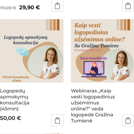
Original
Current
29,90
€
70,00
€
price
price
was:
is:
70,00 €.
29,90 €.
Logopedų
Webinaras „Kaip
apmokymų
vesti logopedinius
konsultacija
užsėmimus
(45min)
online?“ veda
logopedė Gražina
50,00
€
Tumienė