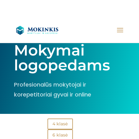
Mokymai
logopedams
Profesionalūs mokytojai ir
korepetitoriai gyvai ir online
4 klasė
6 klasė