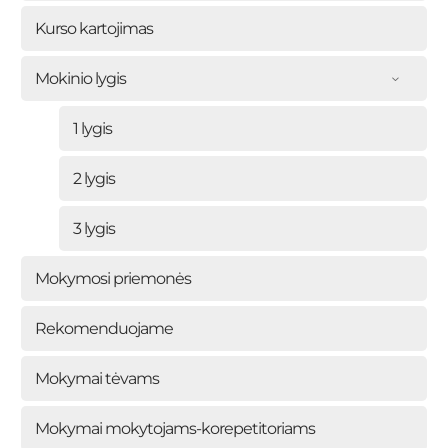
Kurso kartojimas
Mokinio lygis
1 lygis
2 lygis
3 lygis
Mokymosi priemonės
Rekomenduojame
Mokymai tėvams
Mokymai mokytojams-korepetitoriams