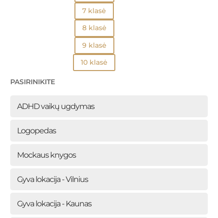
7 klasė
8 klasė
9 klasė
10 klasė
PASIRINIKITE
ADHD vaikų ugdymas
Logopedas
Mockaus knygos
Gyva lokacija - Vilnius
Gyva lokacija - Kaunas