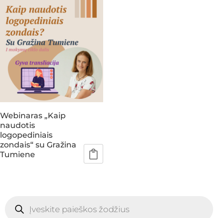
Webinaras „Kaip
naudotis
logopediniais
zondais“ su Gražina
Tumiene
Products
search