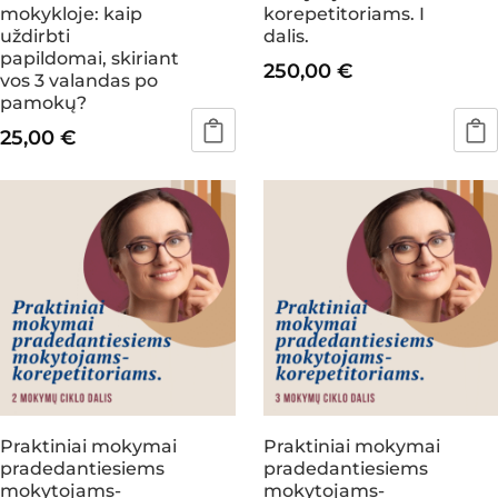
mokykloje: kaip
korepetitoriams. I
uždirbti
dalis.
papildomai, skiriant
250,00
€
vos 3 valandas po
pamokų?
25,00
€
This
This
product
product
has
has
multiple
multiple
variants.
variants.
The
The
options
options
may
may
be
be
chosen
chosen
Praktiniai mokymai
Praktiniai mokymai
on
on
pradedantiesiems
pradedantiesiems
the
the
mokytojams-
mokytojams-