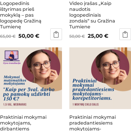
Logopedinis
Video įrašas „Kaip
ištyrimas prieš
naudotis
mokyklą – pas
logopediniais
logopedę Gražiną
zondais“ su Gražina
Tumienę
Tumiene
Original
Current
Original
Current
50,00
€
25,00
€
65,00
€
50,00
€
price
price
price
price
was:
is:
was:
is:
65,00 €.
50,00 €.
50,00 €.
25,00 €.
Praktiniai mokymai
Praktiniai mokymai
mokytojams,
pradedantiesiems
dirbantiems
mokytojams-