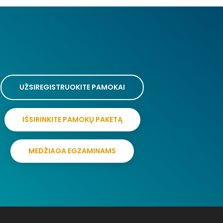
UŽSIREGISTRUOKITE PAMOKAI
IŠSIRINKITE PAMOKŲ PAKETĄ
MEDŽIAGA EGZAMINAMS