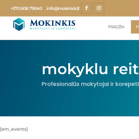
+370 606 79040
info@mokinkis.lt
PRADŽIA
P
mokyklu reit
Profesionalūs mokytojai ir korepeti
[em_events]