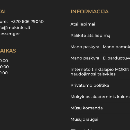
AI
INFORMACIJA
torė:
+370 606 79040
Atsiliepimai
fo@mokinkis.lt
Messenger
Palikite atsiliepimą
Mano paskyra | Mano pamo
AIKAS
Mano paskyra | El.parduotuv
20:00
20:00
Interneto tinklalapio MOKIN
20:00
naudojimosi taisyklės
Privatumo politika
Mokyklos akademinis kalen
Mūsų komanda
Mūsų draugai