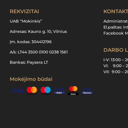
REKVIZITAI
KONTAKT
UAB “Mokinkis”
Administra
El.paštas:
in
Adresas: Kauno g. 10, Vilnius
Facebook 
Įm. kodas: 304412196
DARBO L
A/s: LT44 3500 0100 0238 1561
I-V: 13:00 – 
Bankas: Paysera LT
VI: 9:00 – 
VII: 9:00 – 
Mokėjimo būdai