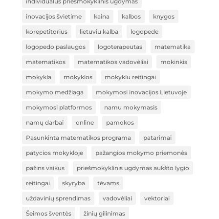
individualus priešmokyklinis ugdymas
inovacijos švietime
kaina
kalbos
knygos
korepetitorius
lietuviu kalba
logopede
logopedo paslaugos
logoterapeutas
matematika
matematikos
matematikos vadovėliai
mokinkis
mokykla
mokyklos
mokyklu reitingai
mokymo medžiaga
mokymosi inovacijos Lietuvoje
mokymosi platformos
namu mokymasis
namų darbai
online
pamokos
Pasunkinta matematikos programa
patarimai
patycios mokykloje
pažangios mokymo priemonės
pažins vaikus
priešmokyklinis ugdymas aukšto lygio
reitingai
skyryba
tėvams
uždavinių sprendimas
vadovėliai
vektoriai
Šeimos šventės
žinių gilinimas