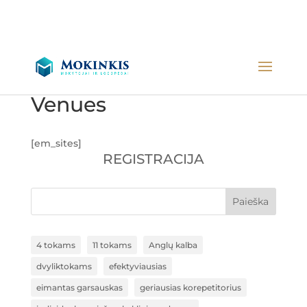
Venues
[em_sites]
REGISTRACIJA
Paieška
4 tokams
11 tokams
Anglų kalba
dvyliktokams
efektyviausias
eimantas garsauskas
geriausias korepetitorius