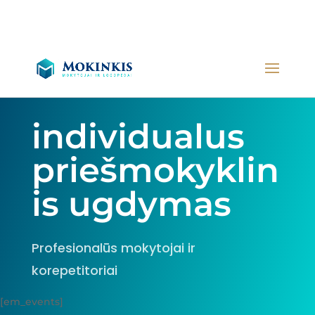
individualus
priešmokyklin
is ugdymas
Profesionalūs mokytojai ir
korepetitoriai
[em_events]