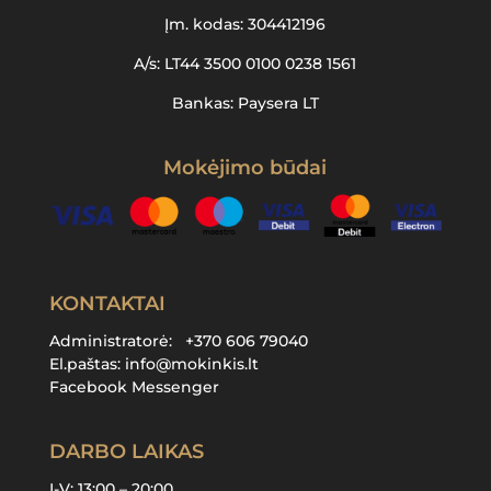
Įm. kodas: 304412196
A/s: LT44 3500 0100 0238 1561
Bankas: Paysera LT
Mokėjimo būdai
KONTAKTAI
Administratorė:
+370 606 79040
El.paštas:
info@mokinkis.lt
Facebook Messenger
DARBO LAIKAS
I-V: 13:00 – 20:00