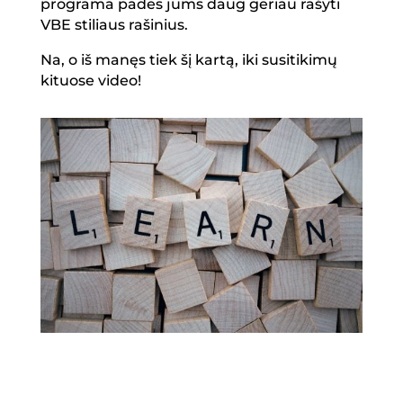
programa padės jums daug geriau rašyti
VBE stiliaus rašinius.
Na, o iš manęs tiek šį kartą, iki susitikimų
kituose video!