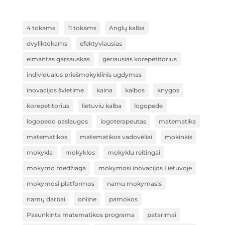
4 tokams
11 tokams
Anglų kalba
dvyliktokams
efektyviausias
eimantas garsauskas
geriausias korepetitorius
individualus priešmokyklinis ugdymas
inovacijos švietime
kaina
kalbos
knygos
korepetitorius
lietuviu kalba
logopede
logopedo paslaugos
logoterapeutas
matematika
matematikos
matematikos vadovėliai
mokinkis
mokykla
mokyklos
mokyklu reitingai
mokymo medžiaga
mokymosi inovacijos Lietuvoje
mokymosi platformos
namu mokymasis
namų darbai
online
pamokos
Pasunkinta matematikos programa
patarimai