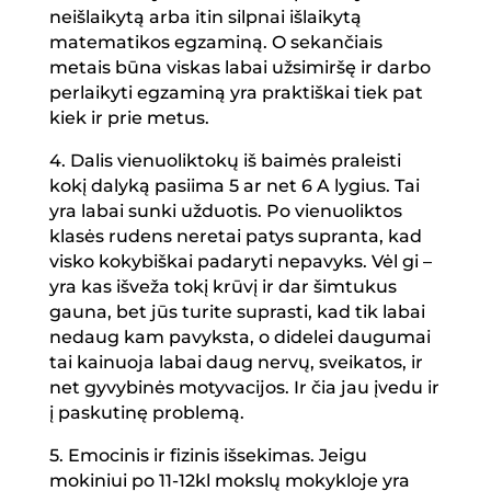
neišlaikytą arba itin silpnai išlaikytą
matematikos egzaminą. O sekančiais
metais būna viskas labai užsimiršę ir darbo
perlaikyti egzaminą yra praktiškai tiek pat
kiek ir prie metus.
4. Dalis vienuoliktokų iš baimės praleisti
kokį dalyką pasiima 5 ar net 6 A lygius. Tai
yra labai sunki užduotis. Po vienuoliktos
klasės rudens neretai patys supranta, kad
visko kokybiškai padaryti nepavyks. Vėl gi –
yra kas išveža tokį krūvį ir dar šimtukus
gauna, bet jūs turite suprasti, kad tik labai
nedaug kam pavyksta, o didelei daugumai
tai kainuoja labai daug nervų, sveikatos, ir
net gyvybinės motyvacijos. Ir čia jau įvedu ir
į paskutinę problemą.
5. Emocinis ir fizinis išsekimas. Jeigu
mokiniui po 11-12kl mokslų mokykloje yra