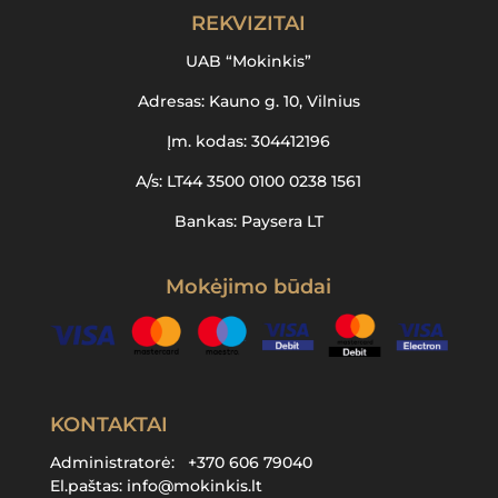
REKVIZITAI
UAB “Mokinkis”
Adresas: Kauno g. 10, Vilnius
Įm. kodas: 304412196
A/s: LT44 3500 0100 0238 1561
Bankas: Paysera LT
Mokėjimo būdai
KONTAKTAI
Administratorė:
+370 606 79040
El.paštas:
info@mokinkis.lt