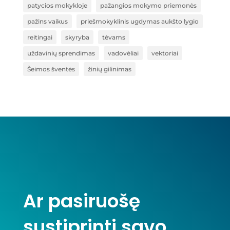
patycios mokykloje
pažangios mokymo priemonės
pažins vaikus
priešmokyklinis ugdymas aukšto lygio
reitingai
skyryba
tėvams
uždavinių sprendimas
vadovėliai
vektoriai
Šeimos šventės
žinių gilinimas
Ar pasiruošę
sustiprinti savo