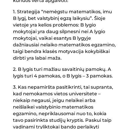
kuriuos verta apgalvoti:
1. Strategija “nemėgstu matematikos, imu
B lygį, bet valstybinį egzą laikysiu”. Šioje
vietoje yra kelios problemos: B lygio
mokytojai yra daug silpnesni nei A lygio
mokytojai, vaikai esantys B lygyje
dažniausiai nelaiko matematikos egzamino,
taigi bendra klasės motyvacija kokybiškai
dirbti yra labai maža.
2. B lygis turi mažiau savaitinių pamokų. A
lygis turi 4 pamokas, o B lygis – 3 pamokas.
3. Kas nepamiršta pasitikrinti, tai supranta,
kad nemokamos vietos universitete –
niekaip negausi, jeigu nelaikei arba
neišlaikei valstybinio matematikos
egzamino, nepriklausomai nuo to, kokia
tavo pasirinkta studijų kryptis. Paskui taip
vadinami tryliktokai bando perlaikyti