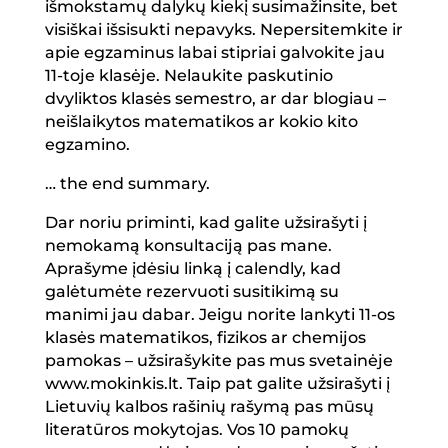
išmokstamų dalykų kiekį susimažinsite, bet
visiškai išsisukti nepavyks. Nepersitemkite ir
apie egzaminus labai stipriai galvokite jau
11-toje klasėje. Nelaukite paskutinio
dvyliktos klasės semestro, ar dar blogiau –
neišlaikytos matematikos ar kokio kito
egzamino.
…
the end summary.
Dar noriu priminti, kad galite užsirašyti į
nemokamą konsultaciją pas mane.
Aprašyme įdėsiu linką į calendly, kad
galėtumėte rezervuoti susitikimą su
manimi jau dabar. Jeigu norite lankyti 11-os
klasės matematikos, fizikos ar chemijos
pamokas – užsirašykite pas mus svetainėje
www.mokinkis.lt. Taip pat galite užsirašyti į
Lietuvių kalbos rašinių rašymą pas mūsų
literatūros mokytojas. Vos 10 pamokų