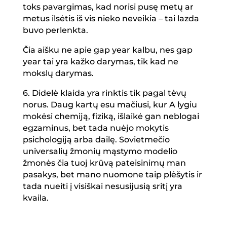
toks pavargimas, kad norisi pusę metų ar
metus ilsėtis iš vis nieko neveikia – tai lazda
buvo perlenkta.
Čia aišku ne apie gap year kalbu, nes gap
year tai yra kažko darymas, tik kad ne
mokslų darymas.
6. Didelė klaida yra rinktis tik pagal tėvų
norus. Daug kartų esu mačiusi, kur A lygiu
mokėsi chemiją, fiziką, išlaikė gan neblogai
egzaminus, bet tada nuėjo mokytis
psichologiją arba dailę. Sovietmečio
universalių žmonių mąstymo modelio
žmonės čia tuoj krūvą pateisinimų man
pasakys, bet mano nuomone taip plėšytis ir
tada nueiti į visiškai nesusijusią sritį yra
kvaila.