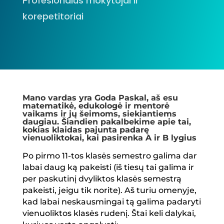
Profesionalūs mokytojai ir
korepetitoriai
Mano vardas yra Goda Paskal, aš esu
matematikė, edukologė ir mentorė
vaikams ir jų šeimoms, siekiantiems
daugiau. Šiandien pakalbekime apie tai,
kokias klaidas pajunta padarę
vienuoliktokai, kai pasirenka A ir B lygius
Po pirmo 11-tos klasės semestro galima dar
labai daug ką pakeisti (iš tiesų tai galima ir
per paskutinį dvyliktos klasės semestrą
pakeisti, jeigu tik norite). Aš turiu omenyje,
kad labai neskausmingai tą galima padaryti
vienuoliktos klasės rudenį. Štai keli dalykai,