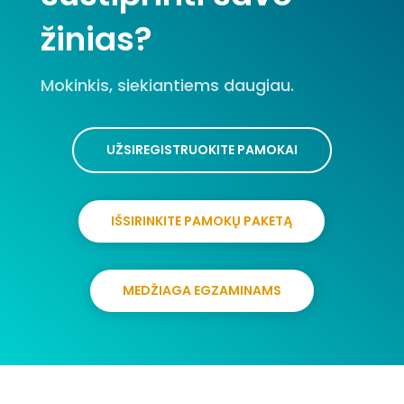
žinias?
Mokinkis, siekiantiems daugiau.
UŽSIREGISTRUOKITE PAMOKAI
IŠSIRINKITE PAMOKŲ PAKETĄ
MEDŽIAGA EGZAMINAMS