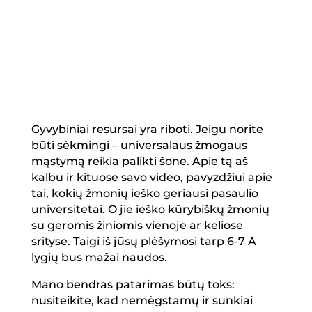
Gyvybiniai resursai yra riboti. Jeigu norite
būti sėkmingi – universalaus žmogaus
mąstymą reikia palikti šone. Apie tą aš
kalbu ir kituose savo video, pavyzdžiui apie
tai, kokių žmonių ieško geriausi pasaulio
universitetai. O jie ieško kūrybiškų žmonių
su geromis žiniomis vienoje ar keliose
srityse. Taigi iš jūsų plėšymosi tarp 6-7 A
lygių bus mažai naudos.
Mano bendras patarimas būtų toks:
nusiteikite, kad nemėgstamų ir sunkiai