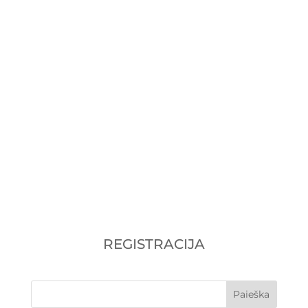
Kaip pasiruošti jėzuitų gimnazijos
tikybos egzaminui į 9 klasę?
Pasiruošimas tikybos egzaminui į
Vilniaus jėzuitų...
REGISTRACIJA
Paieška