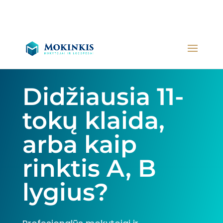
Didžiausia 11-
tokų klaida,
arba kaip
rinktis A, B
lygius?