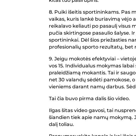
kitas tuo pasirūpins.
8. Puiki išeitis sportininkams. Pas
vaikas, kuris lankė buriavimą vėjo a
reikalavo keliauti po pasaulį visus 
pučia skirtingose pasaulio šalyse. Ir 
sportininkai. Dėl šios priežasties 
profesionalių sporto rezultatų, bet
9. Jeigu mokotės efektyviai – vietoj
vos 15. Individualus mokymas labai s
praleidžiamą mokantis. Tai ir saugo
net 30 valandų sėdėti pamokose, o 
vieniems darant namų darbus. Sėdė
Tai čia buvo pirma dalis šio video.
Ilgas šitas video gavosi, tai nusprendž
šiandien tiek apie namų mokymą. Je
dalį toliau.