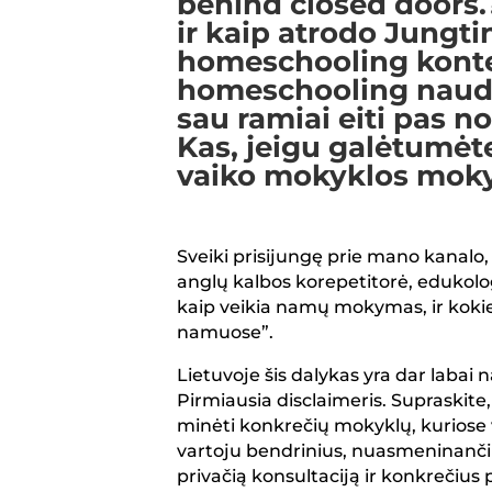
behind closed doors.
ir kaip atrodo Jungti
homeschooling kontek
homeschooling naudo
sau ramiai eiti pas n
Kas, jeigu galėtumėte
vaiko mokyklos mokyt
Sveiki prisijungę prie mano kanalo
anglų kalbos korepetitorė, edukol
kaip veikia namų mokymas, ir kok
namuose”.
Lietuvoje šis dalykas yra dar labai n
Pirmiausia disclaimeris. Supraskite
minėti konkrečių mokyklų, kuriose v
vartoju bendrinius, nuasmeninančiu
privačią konsultaciją ir konkrečius 