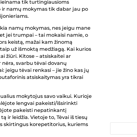
ieinama tik turtingiausioms
aip ir namų mokymas tik dabar jau po
lijonieriams.
 veikia namų mokymas, nes jeigu mane
 Bet jei trumpai – tai mokaisi namie, o
nors keistą, mažai kam žinomą
Kaip 
kitaip už išmoktą medžiagą. Kai kurios
tikyb
ai žiūri. Kitose – atsiskaitei ar
Pasir
ir nėra, svarbu tėvai dovanų
Vilnia
: jeigu tėvai renkasi – jie žino kas jų
 butaforinis atsiskaitymas yra tikrai
dualius mokytojus savo vaikui. Kurioje
jote lengvai pakeisti/išsirinkti
ėjote pakeisti nepatinkantį
 leidžia. Vietoje to, Tėvai iš tiesų
s skirtingus korepetitorius, kuriems