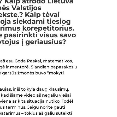
? Kaip atrodo Lietuva
nės Valstijos
ste.? Kaip tėvai
ja siekdami tiesiog
orimus korepetitorius.
 pasirinkti visus savo
ojus į geriausius?
, aš esu Goda Paskal, matematikos,
ogė ir mentorė. Šiandien papasakosiu
ie garsūs žmonės buvo “mokyti
aujas, ir iš to kyla daug klausimų.
Kiek
, kad šiame video aš negaliu viešai
iškel
iena ar kita situacija nutiko. Todėl
su vy
s terminus. Jeigu norite gauti
Ekskur
patarimus – tokius aš galiu suteikti