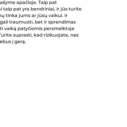
rašyme apačioje. Taip pat
aip pat yra bendriniai, ir jūs turite
mų tinka jums ar jūsų vaikui. Ir
li traumuoti, bet ir sprendimas
ikti vaiką patyčiomis persmelktoje
Turite suprasti, kad rizikuojate, nes
nebus į gerą.