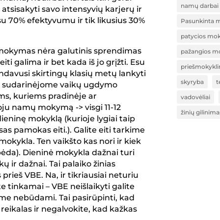
namų darbai
sisakyti savo intensyvių karjerų ir
su 70% efektyvumu ir tik likusius 30%
Pasunkinta 
patycios mok
 mokymas nėra galutinis sprendimas
pažangios m
iti galima ir bet kada iš jo grįžti. Esu
priešmokykli
davusi skirtingų klasių metų lankyti
skyryba
t
i sudarinėjome vaikų ugdymo
ams, kuriems pradinėje ar
vadovėliai
ju namų mokymą -> visgi 11-12
žinių gilinima
 dieninę mokyklą (kurioje lygiai taip
sas pamokas eiti.). Galite eiti tarkime
o mokykla. Ten vaikšto kas nori ir kiek
 bėda). Dieninė mokykla dažnai turi
ir dažnai. Tai palaiko žinias
prieš VBE. Na, ir tikriausiai neturiu
e tinkamai – VBE neišlaikyti galite
e nebūdami. Tai pasirūpinti, kad
reikalas ir negalvokite, kad kažkas