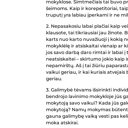
mokyklose. Šimtmečiais tai buvo pr
šeimoms. Kaip ir korepetitoriai, t
truputį yra labiau įperkami ir ne mi
2. Nepasakosiu labai plačiai kaip
klausote, tai tikriausiai jau žinote.
karts nuo karto nuvažiuoji į kokią 
mokyklėlę ir atsiskaitai vienaip ar 
jos savo darbą daro rimtai ir labai į t
neatsiskaitei – skirtumo jokio kaip 
nepamirštų. Aš į tai žiūriu paparastai
vaikui geriau, ir kai kuriais atvejais
geriau.
3. Galimybė tėvams išsirinkti indivi
bendrojo lavinimo mokykloje jūs galė
mokytoją savo vaikui? Kada jūs gal
mokytoją? Namų mokymas būtent tą ir
gauna galimybę vaiką vesti pas keli
moka atskirai.