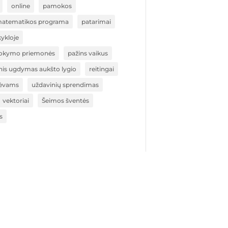
online
pamokos
matematikos programa
patarimai
ykloje
okymo priemonės
pažins vaikus
nis ugdymas aukšto lygio
reitingai
ėvams
uždavinių sprendimas
vektoriai
Šeimos šventės
s