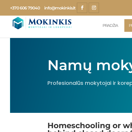
+370 606 79040
info@mokinkis.lt
PRADŽIA
P
Namų mokym
Profesionalūs mokytojai ir korep
Homeschooling or wh