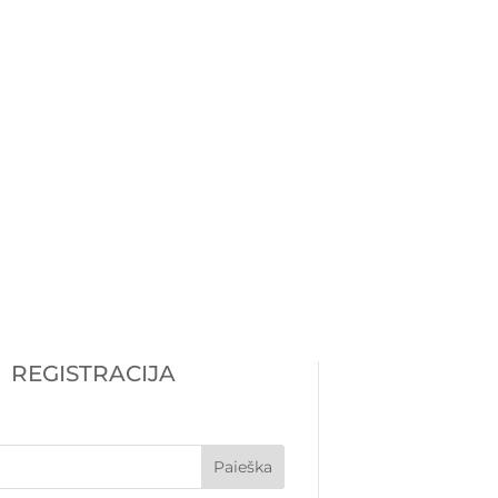
pasiruošti jėzuitų gimnazijos
os egzaminui į 9 klasę?
uošimas tikybos egzaminui į
us jėzuitų...
REGISTRACIJA
Paieška