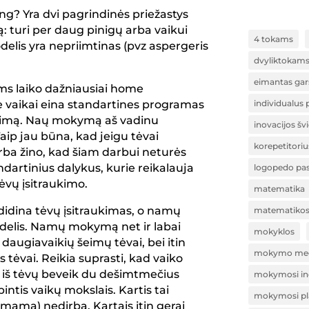
ng? Yra dvi pagrindinės priežastys
: turi per daug pinigų arba vaikui
4 tokams
lis yra nepriimtinas (pvz aspergeris
dvyliktokam
eimantas gar
kams laiko dažniausiai home
ie vaikai eina standartines programas
individualus
šeimą. Naų mokymą aš vadinu
inovacijos šv
aip jau būna, kad jeigu tėvai
korepetitoriu
rba žino, kad šiam darbui neturės
andartinius dalykus, kurie reikalauja
logopedo pa
ėvų įsitraukimo.
matematika
 didina tėvų įsitraukimas, o namų
matematikos 
didelis. Namų mokymą net ir labai
mokyklos
 daugiavaikių šeimų tėvai, bei itin
mokymo med
 tėvai. Reikia suprasti, kad vaiko
iš tėvų beveik du dešimtmečius
mokymosi ino
pintis vaikų mokslais. Kartis tai
mokymosi pl
mama) nedirba. Kartais itin gerai