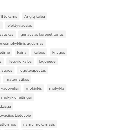
11 tokams
Anglų kalba
s
efektyviausias
sauskas
geriausias korepetitorius
 priešmokyklinis ugdymas
ietime
kaina
kalbos
knygos
s
lietuviu kalba
logopede
slaugos
logoterapeutas
matematikos
vadovėliai
mokinkis
mokykla
mokyklu reitingai
žiaga
vacijos Lietuvoje
atformos
namu mokymasis