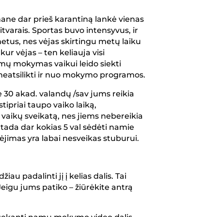
 mane dar prieš karantiną lankė vienas
itvarais. Sportas buvo intensyvus, ir
metus, nes vėjas skirtingu metų laiku
kur vėjas – ten keliauja visi
namų mokymas vaikui leido siekti
 neatsilikti ir nuo mokymo programos.
e 30 akad. valandų /sav jums reikia
tipriai taupo vaiko laiką,
 vaikų sveikatą, nes jiems nebereikia
tada dar kokias 5 val sėdėti namie
jimas yra labai nesveikas stuburui.
iau padalinti jį į kelias dalis. Tai
igu jums patiko – žiūrėkite antrą