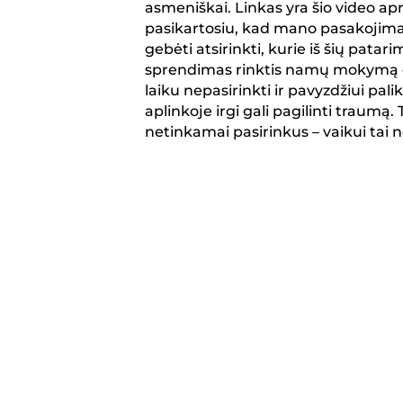
asmeniškai. Linkas yra šio video ap
pasikartosiu, kad mano pasakojimai t
gebėti atsirinkti, kurie iš šių patari
sprendimas rinktis namų mokymą ga
laiku nepasirinkti ir pavyzdžiui pal
aplinkoje irgi gali pagilinti traumą. 
netinkamai pasirinkus – vaikui tai 