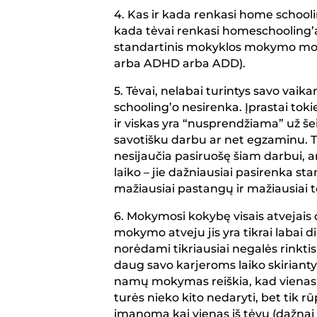
4. Kas ir kada renkasi home schooli
kada tėvai renkasi homeschooling’ą
standartinis mokyklos mokymo mode
arba ADHD arba ADD).
5. Tėvai, nelabai turintys savo vai
schooling’o nesirenka. Įprastai tok
ir viskas yra “nusprendžiama” už 
savotišku darbu ar net egzaminu. T
nesijaučia pasiruošę šiam darbui, a
laiko – jie dažniausiai pasirenka st
mažiausiai pastangų ir mažiausiai t
6. Mokymosi kokybę visais atvejais
mokymo atveju jis yra tikrai labai 
norėdami tikriausiai negalės rinktis
daug savo karjeroms laiko skiriantys
namų mokymas reiškia, kad vienas 
turės nieko kito nedaryti, bet tik rū
įmanoma kai vienas iš tėvų (dažnai 