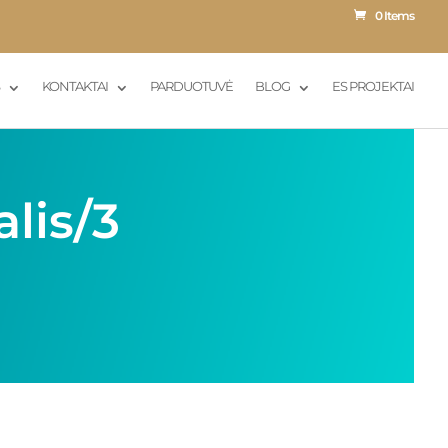
0 Items
S
KONTAKTAI
PARDUOTUVĖ
BLOG
ES PROJEKTAI
lis/3