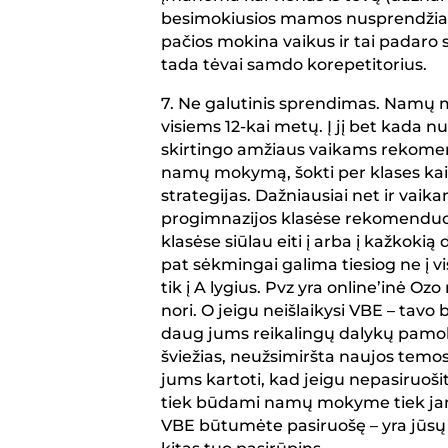
besimokiusios mamos nusprendžia at
pačios mokina vaikus ir tai padaro 
tada tėvai samdo korepetitorius.
7. Ne galutinis sprendimas. Namų
visiems 12-kai metų. Į jį bet kada nue
skirtingo amžiaus vaikams rekomen
namų mokymą, šokti per klases ka
strategijas. Dažniausiai net ir vaik
progimnazijos klasėse rekomenduo
klasėse siūlau eiti į arba į kažkokią
pat sėkmingai galima tiesiog ne į vi
tik į A lygius. Pvz yra online’inė Oz
nori. O jeigu neišlaikysi VBE – tavo
daug jums reikalingų dalykų pamokų 
šviežias, neužsimiršta naujos temos 
jums kartoti, kad jeigu nepasiruošit
tiek būdami namų mokyme tiek jam
VBE būtumėte pasiruošę – yra jūsų 