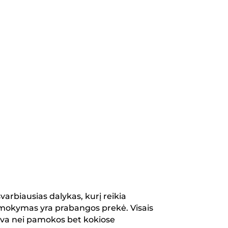
Kaip 
tikyb
Pasir
gimna
varbiausias dalykas, kurį reikia
mų mokymas yra prabangos prekė. Visais
tyva nei pamokos bet kokiose